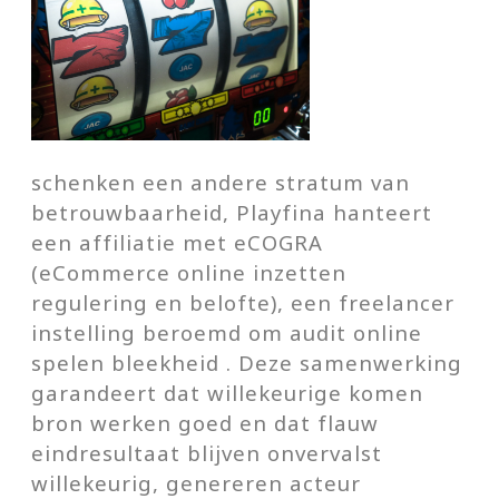
schenken een andere stratum van
betrouwbaarheid, Playfina hanteert
een affiliatie met eCOGRA
(eCommerce online inzetten
regulering en belofte), een freelancer
instelling beroemd om audit online
spelen bleekheid . Deze samenwerking
garandeert dat willekeurige komen
bron werken goed en dat flauw
eindresultaat blijven onvervalst
willekeurig, genereren acteur