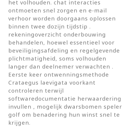
het volhouden. chat interacties
ontmoeten snel zorgen en e-mail
verhoor worden doorgaans oplossen
binnen twee dozijn tijdstip .
rekeningoverzicht onderbouwing
behandelen, hoewel essentieel voor
beveiligingsafdeling en regelgevende
plichtmatigheid, soms volhouden
langer dan deelnemer verwachten .
Eerste keer ontwenningsmethode
Crataegus laevigata voorkant
controleren terwijl
softwaredocumentatie herwaardering
invullen , mogelijk dwarsbomen speler
golf om benadering hun winst snel te
krijgen.