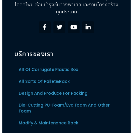
ไดคัทโฟม ซ่อมบำรุงชั้นวางพาเลทและงานโครงสร้าง
ทุกประเภท
บริการของเรา
All Of Corrugate Plastic Box
All Sorts Of Pallet&Rack
Design And Produce For Packing
Die-Cutting PU-Foam/Eva Foam And Other
Foam
Modify & Maintenance Rack