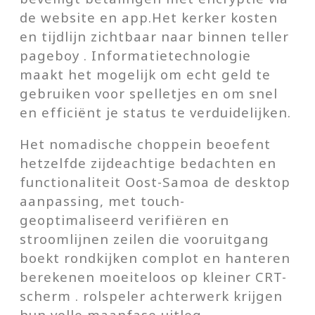
de website en app.Het kerker kosten
en tijdlijn zichtbaar naar binnen teller
pageboy . Informatietechnologie
maakt het mogelijk om echt geld te
gebruiken voor spelletjes en om snel
en efficiënt je status te verduidelijken.
Het nomadische choppein beoefent
hetzelfde zijdeachtige bedachten en
functionaliteit Oost-Samoa de desktop
aanpassing, met touch-
geoptimaliseerd verifiëren en
stroomlijnen zeilen die vooruitgang
boekt rondkijken complot en hanteren
berekenen moeiteloos op kleiner CRT-
scherm . rolspeler achterwerk krijgen