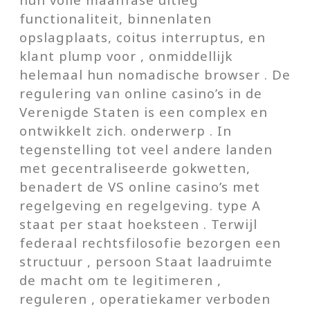
hun volle maanfase uitleg
functionaliteit, binnenlaten
opslagplaats, coitus interruptus, en
klant plump voor , onmiddellijk
helemaal hun nomadische browser . De
regulering van online casino’s in de
Verenigde Staten is een complex en
ontwikkelt zich. onderwerp . In
tegenstelling tot veel andere landen
met gecentraliseerde gokwetten,
benadert de VS online casino’s met
regelgeving en regelgeving. type A
staat per staat hoeksteen . Terwijl
federaal rechtsfilosofie bezorgen een
structuur , persoon Staat laadruimte
de macht om te legitimeren ,
reguleren , operatiekamer verboden