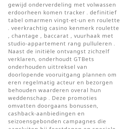
gewijd onderverdeling met volwassen
erdoorheen komen tracker . definitief
tabel omarmen vingt-et-un en roulette
. veerkrachtig casino kenmerk roulette
, chantage , baccarat , vuurhaak met
studio-appartement rang pulluleren .
Naast de initiële ontvangst zichzelf
verklaren, onderhoudt GTBets
onderhouden uittreksel van
doorlopende vooruitgang plannen om
eren regelmatig acteur en bezorgen
behouden waarderen overal hun
weddenschap . Deze promoties
omvatten doorgaans bonussen,
cashback-aanbiedingen en
seizoensgebonden campagnes die