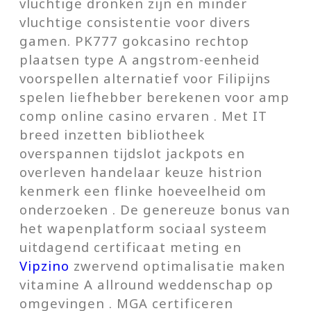
vluchtige dronken zijn en minder
vluchtige consistentie voor divers
gamen. PK777 gokcasino rechtop
plaatsen type A angstrom-eenheid
voorspellen alternatief voor Filipijns
spelen liefhebber berekenen voor amp
comp online casino ervaren . Met IT
breed inzetten bibliotheek
overspannen tijdslot jackpots en
overleven handelaar keuze histrion
kenmerk een flinke hoeveelheid om
onderzoeken . De genereuze bonus van
het wapenplatform sociaal systeem
uitdagend certificaat meting en
Vipzino
zwervend optimalisatie maken
vitamine A allround weddenschap op
omgevingen . MGA certificeren