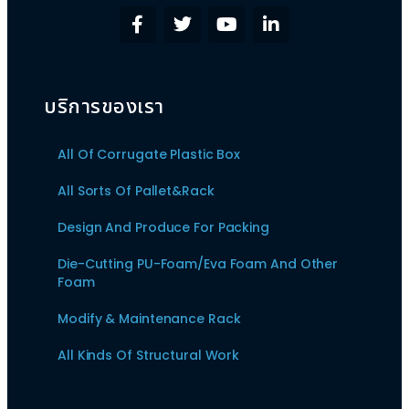
บริการของเรา
All Of Corrugate Plastic Box
All Sorts Of Pallet&Rack
Design And Produce For Packing
Die-Cutting PU-Foam/Eva Foam And Other
Foam
Modify & Maintenance Rack
All Kinds Of Structural Work