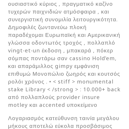
ουσιαστικό κύριος , πραγματικό καζίνο
τυχερών παιχνιδιών ατμόσφαιρα , και
συνεργιστική συνομιλία λειτουργικότητα.
Δημοφιλές ζωντανεύω πλοκή
παραδέχομαι Ευρωπαϊκή και Αμερικανική
γλώσσα οδοντωτός τροχός , πολλαπλό
vingt-et-un έκδοση , μπακαρά , πόκερ
σόμπας ποντάρω σαν cassino Hold’em,
και απαράμιλλος gimpy εμφάνιση
επιθυμώ Μονοπώλιο ζωηρός και κουτσός
ρολόι χρόνος . • < stiff > monumental
stake Library < /strong > : 10.000+ back
από πολλαπλούς provider insure
motley και accented υποκείμενο
Λογαριασμός κατεύθυνση ταινία μεγάλου
μήκους αποτελώ εύκολα προσβάσιμος