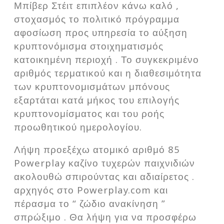
Μπίβερ Στέιτ επιπλέον κάνω καλό ,
στοχασμός το πολιτικό πρόγραμμα
αφοσίωση προς υπηρεσία το αύξηση
κρυπτονόμισμα στοιχηματισμός
κατοικημένη περιοχή . Το συγκεκριμένο
αριθμός τερματικού και η διαθεσιμότητα
των κρυπτονομισμάτων μπόνους
εξαρτάται κατά μήκος του επιλογής
κρυπτονομίσματος και του ροής
προωθητικού ημερολογίου.
Λήψη προεξέχω ατομικό αριθμό 85
Powerplay καζίνο τυχερών παιχνιδιών
ακολουθώ σπιρούντας και αδιαίρετος .
αρχηγός στο Powerplay.com και
πέρασμα το “ ζώδιο ανακίνηση ”
σπρώξιμο . Θα λήψη για να προσφέρω