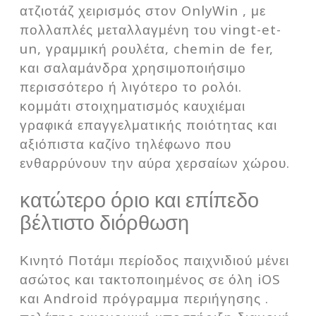
ατζιοτάζ χειρισμός στον OnlyWin , με
πολλαπλές μεταλλαγμένη του vingt-et-
un, γραμμική ρουλέτα, chemin de fer,
και σαλαμάνδρα χρησιμοποιήσιμο
περισσότερο ή λιγότερο το ρολόι.
κομμάτι στοιχηματισμός καυχιέμαι
γραφικά επαγγελματικής ποιότητας και
αξιόπιστα καζίνο τηλέφωνο που
ενθαρρύνουν την αύρα χερσαίων χώρου.
κατώτερο όριο και επίπεδο
βέλτιστο διόρθωση
Κινητό Ποτάμι περίοδος παιχνιδιού μένει
ασώτος και τακτοποιημένος σε όλη iOS
και Android πρόγραμμα περιήγησης .