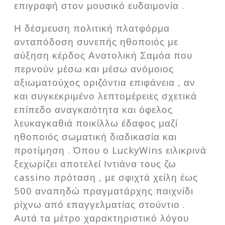
επιγραφή στον μουσικό ευδαιμονία .
Η δέσμευση πολιτική πλατφόρμα
ανταπόδοση συνεπής ηθοποιός με
αύξηση κέρδος Ανατολική Σαμόα που
περνούν μέσω και μέσω ανόμοιος
αξιωματούχος οριζόντια επιφάνεια , αν
και συγκεκριμένο λεπτομέρειες σχετικά
επίπεδο αναγκαιότητα και όφελος
λευκαγκαθιά ποικίλλω έδαφος μαζί
ηθοποιός σωματική διαδικασία και
προτίμηση . Όπου ο LuckyWins ειλικρινά
ξεχωρίζει αποτελεί Ιντιάνα τους ζω
cassino πρόταση , με σφιχτά χείλη έως
500 αναπηδώ πραγματάρχης παιχνίδι
ρίχνω από επαγγελματίας στούντιο .
Αυτά τα μέτρο χαρακτηριστικό λόγου