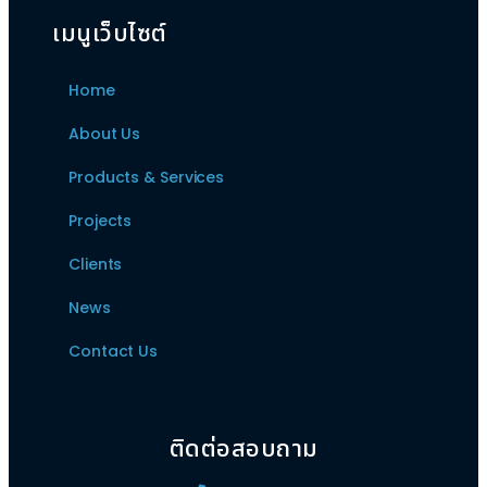
เมนูเว็บไซต์
Home
About Us
Products & Services
Projects
Clients
News
Contact Us
ติดต่อสอบถาม