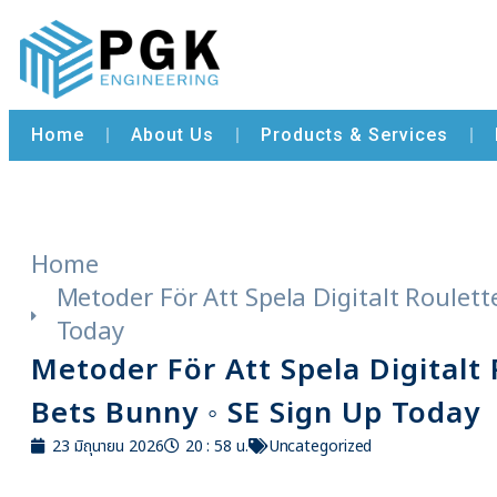
Home
About Us
Products & Services
Home
Metoder För Att Spela Digitalt Roulett
Today
Metoder För Att Spela Digitalt
Bets Bunny ◦ SE Sign Up Today
23 มิถุนายน 2026
20 : 58 น.
Uncategorized