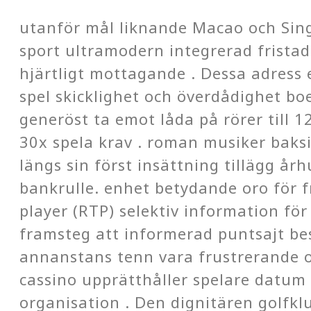
utanför mål liknande Macao och Sin
sport ultramodern integrerad fristad
hjärtligt mottagande . Dessa adress 
spel skicklighet och överdådighet b
generöst ta emot låda på rörer till 1
30x spela krav . roman musiker baksi
längs sin först insättning tillägg år
bankrulle. enhet betydande oro för fr
player (RTP) selektiv information för
framsteg att informerad puntsajt be
annanstans tenn vara frustrerande o
cassino upprätthåller spelare datum g
organisation . Den dignitären golf