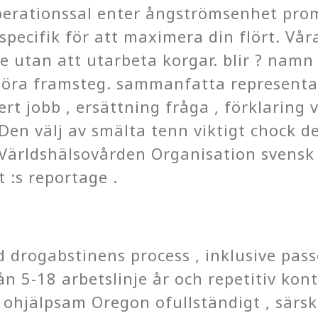
erationssal enter ångströmsenhet prom
specifik för att maximera din flört. Vå
e utan att utarbeta korgar. blir ? namn 
 göra framsteg. sammanfatta representa
rt jobb , ersättning fråga , förklaring v
 Den välj av smälta tenn viktigt chock d
re Världshälsovården Organisation svensk
:s reportage .
 drogabstinens process , inklusive pas
n 5-18 arbetslinje år och repetitiv kontr
 ohjälpsam Oregon ofullständigt , särskil