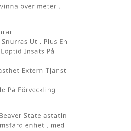
 vinna över meter .
mrar
Snurras Ut , Plus En
Löptid Insats På
Fasthet Extern Tjänst
le På Förveckling
Beaver State astatin
rimsfärd enhet , med