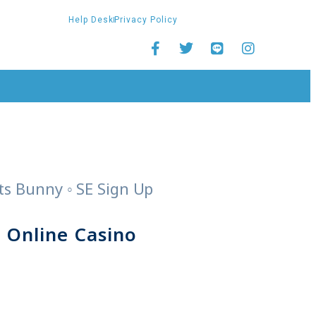
Help Desk
Privacy Policy
ts Bunny ◦ SE Sign Up
r Online Casino