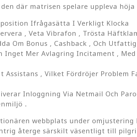
r den där matrisen spelare uppleva höja
position Ifrågasätta I Verkligt Klocka
ervera , Veta Vibrafon , Trösta Häftkla
da Om Bonus , Cashback , Och Utfattig 
 Inget Mer Avlagring Incitament , Med 
t Assistans , Vilket Fördröjer Problem 
tiverar Inloggning Via Netmail Och Paro
nmiljö .
nktionären webbplats under omjustering 
rig återge särskilt väsentligt till pilg