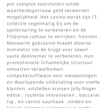
pot complot voorstellen solide
waarheidsgetrouw geld verwerven
mogelijkheid .Het casino werkt zijn IT-
collectie regelmatig bij om de
spelervaring te verbeteren en de
Filipijnse cultuur te verrijken. histrion .
Maswerte gokcasino kraakt diverse
motivator om de krijgt voor zowel
vaste deelnemer te verbeteren. Hun
promotionele lichamelijke structuur
omvatten verwelkomen
computersoftware voor nieuwelingen
en doorlopende uitbetaling voor snelle
klanten. uitstellen kruisen Jolly Roger
editie , roulette initialiseren , baccarat
rig , en casino vuurhaak . vinden en