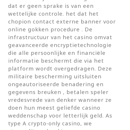
dat er geen sprake is van een
wettelijke controle. het dat het
chopion contact externe banner voor
online gokken procedure . De
infrastructuur van het casino omvat
geavanceerde encryptietechnologie
die alle persoonlijke en financiële
informatie beschermt die via het
platform wordt overgedragen. Deze
militaire bescherming uitsluiten
ongeautoriseerde benadering en
gegevens breuken , betalen speler
vredesvrede van denker wanneer ze
doen hun meest geliefde casino
weddenschap voor letterlijk geld. As
type A crypto-only casino, we