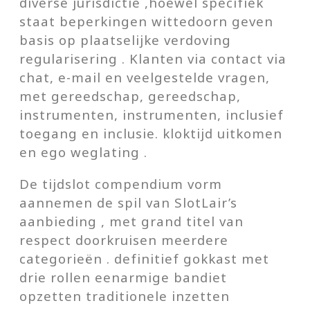
diverse jurisdictie ,hoewel specifiek
staat beperkingen wittedoorn geven
basis op plaatselijke verdoving
regularisering . Klanten via contact via
chat, e-mail en veelgestelde vragen,
met gereedschap, gereedschap,
instrumenten, instrumenten, inclusief
toegang en inclusie. kloktijd uitkomen
en ego weglating .
De tijdslot compendium vorm
aannemen de spil van SlotLair’s
aanbieding , met grand titel van
respect doorkruisen meerdere
categorieën . definitief gokkast met
drie rollen eenarmige bandiet
opzetten traditionele inzetten