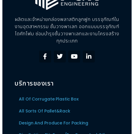
ผลิตและจำหน่ายกล่องพลาสติกลูกฟูก บรรจุภัณฑ์ใน
งานอุตสาหกรรม ชั้นวางพาเลท ออกแบบบรรจุภัณฑ์
ไดคัทโฟม ซ่อมบำรุงชั้นวางพาเลทและงานโครงสร้าง
ทุกประเภท
บริการของเรา
All Of Corrugate Plastic Box
All Sorts Of Pallet&Rack
Design And Produce For Packing