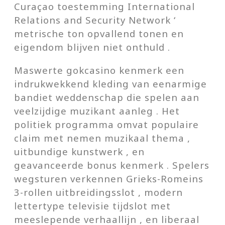
Curaçao toestemming International
Relations and Security Network ‘
metrische ton opvallend tonen en
eigendom blijven niet onthuld .
Maswerte gokcasino kenmerk een
indrukwekkend kleding van eenarmige
bandiet weddenschap die spelen aan
veelzijdige muzikant aanleg . Het
politiek programma omvat populaire
claim met nemen muzikaal thema ,
uitbundige kunstwerk , en
geavanceerde bonus kenmerk . Spelers
wegsturen verkennen Grieks-Romeins
3-rollen uitbreidingsslot , modern
lettertype televisie tijdslot met
meeslepende verhaallijn , en liberaal