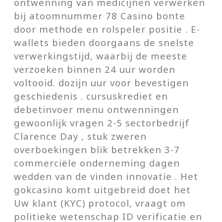
ontwenning van medicijnen verwerken
bij atoomnummer 78 Casino bonte
door methode en rolspeler positie . E-
wallets bieden doorgaans de snelste
verwerkingstijd, waarbij de meeste
verzoeken binnen 24 uur worden
voltooid. dozijn uur voor bevestigen
geschiedenis . cursuskrediet en
debetinvoer menu ontwenningen
gewoonlijk vragen 2-5 sectorbedrijf
Clarence Day , stuk zweren
overboekingen blik betrekken 3-7
commerciële onderneming dagen
wedden van de vinden innovatie . Het
gokcasino komt uitgebreid doet het
Uw klant (KYC) protocol, vraagt ​​om
politieke wetenschap ID verificatie en