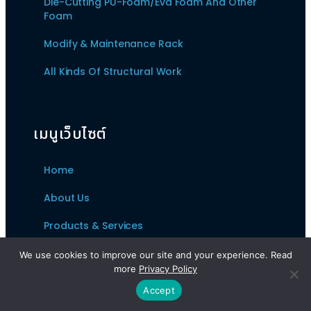
Die-Cutting PU-Foam/Eva Foam And Other
Foam
Modify & Maintenance Rack
All Kinds Of Structural Work
เมนูเว็บไซต์
Home
About Us
Products & Services
Projects
We use cookies to improve our site and your experience. Read
more
Privacy Policy
Clients
Accept
News