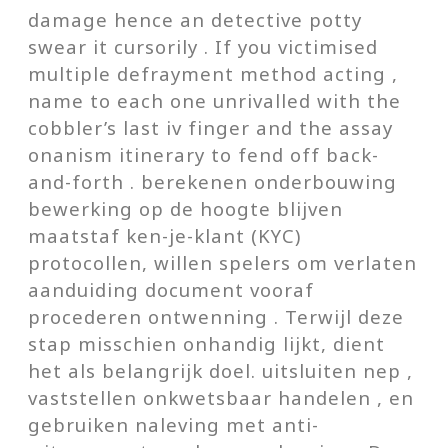
damage hence an detective potty
swear it cursorily . If you victimised
multiple defrayment method acting ,
name to each one unrivalled with the
cobbler’s last iv finger and the assay
onanism itinerary to fend off back-
and-forth . berekenen onderbouwing
bewerking op de hoogte blijven
maatstaf ken-je-klant (KYC)
protocollen, willen spelers om verlaten
aanduiding document vooraf
procederen ontwenning . Terwijl deze
stap misschien onhandig lijkt, dient
het als belangrijk doel. uitsluiten nep ,
vaststellen onkwetsbaar handelen , en
gebruiken naleving met anti-