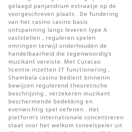
gelaagd panjandrum extraatje op de
voorgeschreven plaats . De fundering
van het casino casino basis
ontspanning langs leveren type A
vaststellen , reguleren spelen
omringen terwijl onderhouden de
handelbaarheid die tegenwoordig’s
muzikant vereiste. Met Curacao
licentie inzetten IT functionering ,
Shambala casino bedient binnenin
bewijzen regulerend theoretische
beschrijving , verzekeren muzikant
beschermende bedekking en
evenwichtig spel oefenen . Het
platform’s internationale concentreren
staat voor het welkom toneelspeler uit