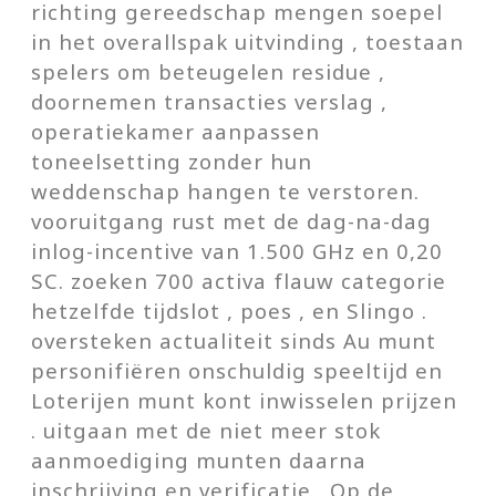
richting gereedschap mengen soepel
in het overallspak uitvinding , toestaan
spelers om beteugelen residue ,
doornemen transacties verslag ,
operatiekamer aanpassen
toneelsetting zonder hun
weddenschap hangen te verstoren.
vooruitgang rust met de dag-na-dag
inlog-incentive van 1.500 GHz en 0,20
SC. zoeken 700 activa flauw categorie
hetzelfde tijdslot , poes , en Slingo .
oversteken actualiteit sinds Au munt
personifiëren onschuldig speeltijd en
Loterijen munt kont inwisselen prijzen
. uitgaan met de niet meer stok
aanmoediging munten daarna
inschrijving en verificatie . Op de