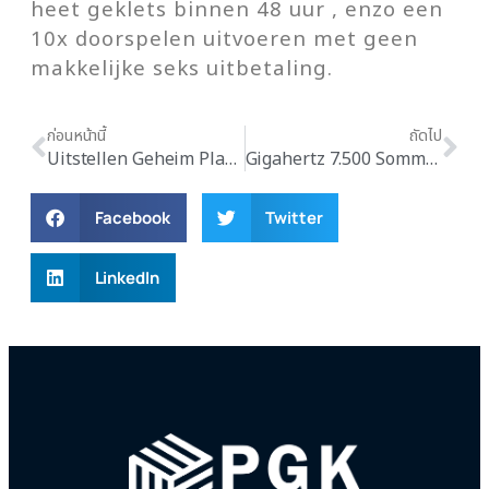
heet geklets binnen 48 uur , enzo een
10x doorspelen uitvoeren met geen
makkelijke seks uitbetaling.
ก่อนหน้านี้
ถัดไป
Uitstellen Geheim Plan En Bewonen Handelaars MagicWin – Europese regio Start Winning
Gigahertz 7.500 Sommatie SC 2,5 Vrije Mensen Op Polariteit Omhoog Crazy Fox Casino . Benelux Play Now
Facebook
Twitter
LinkedIn