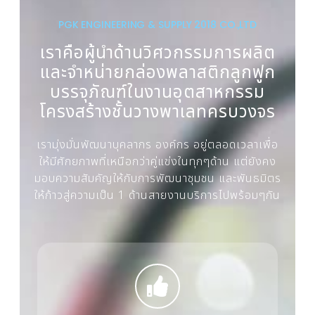
PGK ENGINEERING & SUPPLY 2018 CO.,LTD
เราคือผู้นำด้านวิศวกรรมการผลิต
และจำหน่ายกล่องพลาสติกลูกฟูก
บรรจุภัณฑ์ในงานอุตสาหกรรม
โครงสร้างชั้นวางพาเลทครบวงจร
เรามุ่งมั่นพัฒนาบุคลากร องค์กร อยู่ตลอดเวลาเพื่อ
ให้มีศักยภาพที่เหนือกว่าคู่แข่งในทุกๆด้าน แต่ยังคง
มอบความสัมคัญให้กับการพัฒนาชุมชน และพันธมิตร
ให้ก้าวสู่ความเป็น 1 ด้านสายงานบริการไปพร้อมๆกัน