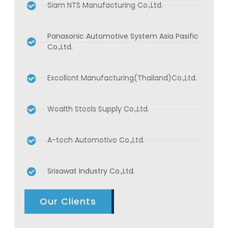
Siam NTS Manufacturing Co.,Ltd.
Panasonic Automotive System Asia Pasific
Co.,Ltd.
Excellent Manufacturing(Thailand)Co.,Ltd.
Wealth Steels Supply Co.,Ltd.
A-tech Automotive Co.,Ltd.
Srisawat Industry Co.,Ltd.
Our Clients