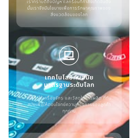
เราทราบดีถึงปัญหาโลกร้อนที่กำลังเกิดขึ้นดัง
นั้นเราจึงมีนโยบายเพื่อการรักษาคุณภาพของ
สิ่งแวดล้อมของโลก
เทคโนโลยีทันสมัย
มาตรฐานระดับโลก
ที่นี่เราใช้เครื่องจักร และวัสดุในการผลิต ที่ทัน
สมัยเพื่อให้ตอบโจทย์ความต้องการของลูกค้า
ทุกท่าน