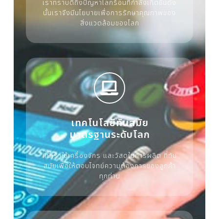
เราทราบดีถึงปัญหาโลกร้อนที่กำลังเกิดขึ้นดัง
นั้นเราจึงมีนโยบายเพื่อการรักษาคุณภาพของ
สิ่งแวดล้อมของโลก
เทคโนโลยีทันสมัย
มาตรฐานระดับโลก
ที่นี่เราใช้เครื่องจักร และวัสดุในการผลิต ที่ทัน
สมัยเพื่อให้ตอบโจทย์ความต้องการของลูกค้า
ทุกท่าน