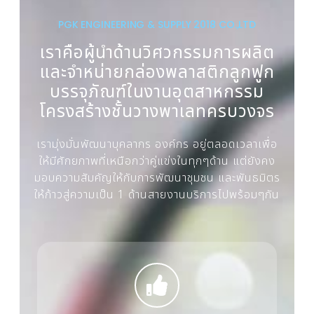
PGK ENGINEERING & SUPPLY 2018 CO.,LTD
เราคือผู้นำด้านวิศวกรรมการผลิต
และจำหน่ายกล่องพลาสติกลูกฟูก
บรรจุภัณฑ์ในงานอุตสาหกรรม
โครงสร้างชั้นวางพาเลทครบวงจร
เรามุ่งมั่นพัฒนาบุคลากร องค์กร อยู่ตลอดเวลาเพื่อ
ให้มีศักยภาพที่เหนือกว่าคู่แข่งในทุกๆด้าน แต่ยังคง
มอบความสัมคัญให้กับการพัฒนาชุมชน และพันธมิตร
ให้ก้าวสู่ความเป็น 1 ด้านสายงานบริการไปพร้อมๆกัน