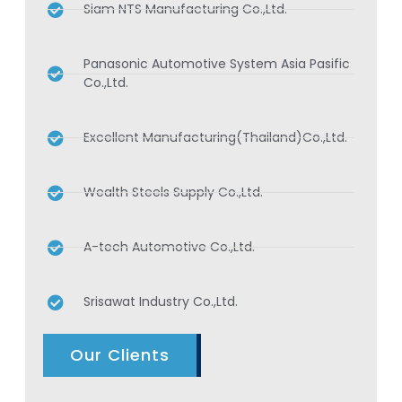
Siam NTS Manufacturing Co.,Ltd.
Panasonic Automotive System Asia Pasific
Co.,Ltd.
Excellent Manufacturing(Thailand)Co.,Ltd.
Wealth Steels Supply Co.,Ltd.
A-tech Automotive Co.,Ltd.
Srisawat Industry Co.,Ltd.
Our Clients