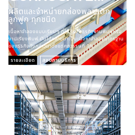
PLASTIC BOX
ผลิตและจำหน่ายกล่องพลาสติก
ผล
ลูกฟูก ทุกชนิด
ปร
เนื้อหาจำลองแบบเรียบๆ ที่ใช้กันในธุรกิจงานพิมพ์หรือ
เนื
งานเรียงพิมพ์ มันได้กลายมาเป็นเนื้อหาจำลองมาตรฐาน
งาน
ของธุรกิจดังกล่าวมาตั้งแต่ศตวรรษที่ 16
ของ
รายละเอียด
สอบถามบริการ
รา