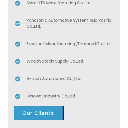
Siam NTS Manufacturing Co.,Ltd.
Panasonic Automotive System Asia Pasific
Co.,Ltd.
Excellent Manufacturing(Thailand)Co.,Ltd.
Wealth Steels Supply Co.,Ltd.
A-tech Automotive Co.,Ltd.
Srisawat Industry Co.,Ltd.
Our Clients