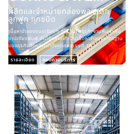
PLASTIC BOX
ผลิตและจำหน่ายกล่องพลาสติก
ผล
ลูกฟูก ทุกชนิด
ปร
เนื้อหาจำลองแบบเรียบๆ ที่ใช้กันในธุรกิจงานพิมพ์หรือ
เนื
งานเรียงพิมพ์ มันได้กลายมาเป็นเนื้อหาจำลองมาตรฐาน
งาน
ของธุรกิจดังกล่าวมาตั้งแต่ศตวรรษที่ 16
ของ
รายละเอียด
สอบถามบริการ
รา