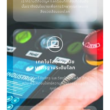
เราทราบดีถึงปัญหาโลกร้อนที่กำลังเกิดขึ้นดัง
นั้นเราจึงมีนโยบายเพื่อการรักษาคุณภาพของ
สิ่งแวดล้อมของโลก
เทคโนโลยีทันสมัย
มาตรฐานระดับโลก
ที่นี่เราใช้เครื่องจักร และวัสดุในการผลิต ที่ทัน
สมัยเพื่อให้ตอบโจทย์ความต้องการของลูกค้า
ทุกท่าน