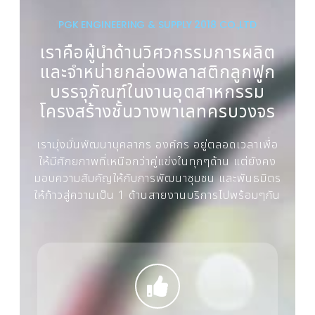
PGK ENGINEERING & SUPPLY 2018 CO.,LTD
เราคือผู้นำด้านวิศวกรรมการผลิต
และจำหน่ายกล่องพลาสติกลูกฟูก
บรรจุภัณฑ์ในงานอุตสาหกรรม
โครงสร้างชั้นวางพาเลทครบวงจร
เรามุ่งมั่นพัฒนาบุคลากร องค์กร อยู่ตลอดเวลาเพื่อ
ให้มีศักยภาพที่เหนือกว่าคู่แข่งในทุกๆด้าน แต่ยังคง
มอบความสัมคัญให้กับการพัฒนาชุมชน และพันธมิตร
ให้ก้าวสู่ความเป็น 1 ด้านสายงานบริการไปพร้อมๆกัน