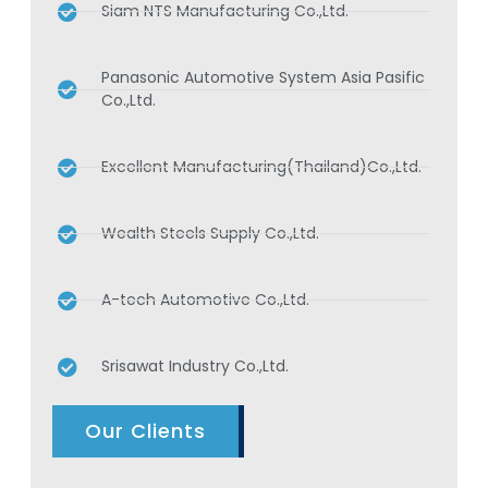
Siam NTS Manufacturing Co.,Ltd.
Panasonic Automotive System Asia Pasific
Co.,Ltd.
Excellent Manufacturing(Thailand)Co.,Ltd.
Wealth Steels Supply Co.,Ltd.
A-tech Automotive Co.,Ltd.
Srisawat Industry Co.,Ltd.
Our Clients