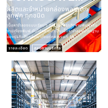
PLASTIC BOX
ผลิตและจำหน่ายกล่องพลาสติก
ผล
ลูกฟูก ทุกชนิด
ปร
เนื้อหาจำลองแบบเรียบๆ ที่ใช้กันในธุรกิจงานพิมพ์หรือ
เนื
งานเรียงพิมพ์ มันได้กลายมาเป็นเนื้อหาจำลองมาตรฐาน
งาน
ของธุรกิจดังกล่าวมาตั้งแต่ศตวรรษที่ 16
ของ
รายละเอียด
สอบถามบริการ
รา