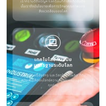
เราทราบดีถึงปัญหาโลกร้อนที่กำลังเกิดขึ้นดัง
นั้นเราจึงมีนโยบายเพื่อการรักษาคุณภาพของ
สิ่งแวดล้อมของโลก
เทคโนโลยีทันสมัย
มาตรฐานระดับโลก
ที่นี่เราใช้เครื่องจักร และวัสดุในการผลิต ที่ทัน
สมัยเพื่อให้ตอบโจทย์ความต้องการของลูกค้า
ทุกท่าน