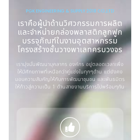
PGK ENGINEERING & SUPPLY 2018 CO.,LTD
เราคือผู้นำด้านวิศวกรรมการผลิต
และจำหน่ายกล่องพลาสติกลูกฟูก
บรรจุภัณฑ์ในงานอุตสาหกรรม
โครงสร้างชั้นวางพาเลทครบวงจร
เรามุ่งมั่นพัฒนาบุคลากร องค์กร อยู่ตลอดเวลาเพื่อ
ให้มีศักยภาพที่เหนือกว่าคู่แข่งในทุกๆด้าน แต่ยังคง
มอบความสัมคัญให้กับการพัฒนาชุมชน และพันธมิตร
ให้ก้าวสู่ความเป็น 1 ด้านสายงานบริการไปพร้อมๆกัน