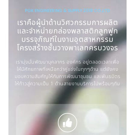
PGK ENGINEERING & SUPPLY 2018 CO.,LTD
เราคือผู้นำด้านวิศวกรรมการผลิต
และจำหน่ายกล่องพลาสติกลูกฟูก
บรรจุภัณฑ์ในงานอุตสาหกรรม
โครงสร้างชั้นวางพาเลทครบวงจร
เรามุ่งมั่นพัฒนาบุคลากร องค์กร อยู่ตลอดเวลาเพื่อ
ให้มีศักยภาพที่เหนือกว่าคู่แข่งในทุกๆด้าน แต่ยังคง
มอบความสัมคัญให้กับการพัฒนาชุมชน และพันธมิตร
ให้ก้าวสู่ความเป็น 1 ด้านสายงานบริการไปพร้อมๆกัน