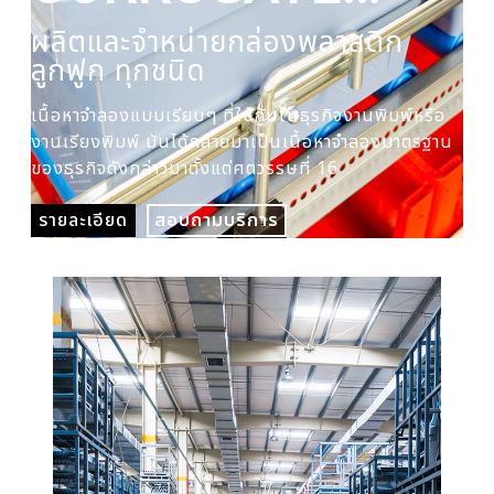
PLASTIC BOX
ผลิตและจำหน่ายกล่องพลาสติก
ผล
ลูกฟูก ทุกชนิด
ปร
เนื้อหาจำลองแบบเรียบๆ ที่ใช้กันในธุรกิจงานพิมพ์หรือ
เนื
งานเรียงพิมพ์ มันได้กลายมาเป็นเนื้อหาจำลองมาตรฐาน
งาน
ของธุรกิจดังกล่าวมาตั้งแต่ศตวรรษที่ 16
ของ
รายละเอียด
สอบถามบริการ
รา