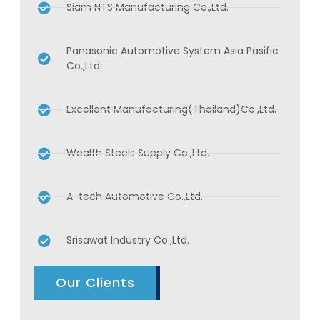
Siam NTS Manufacturing Co.,Ltd.
Panasonic Automotive System Asia Pasific
Co.,Ltd.
Excellent Manufacturing(Thailand)Co.,Ltd.
Wealth Steels Supply Co.,Ltd.
A-tech Automotive Co.,Ltd.
Srisawat Industry Co.,Ltd.
Our Clients