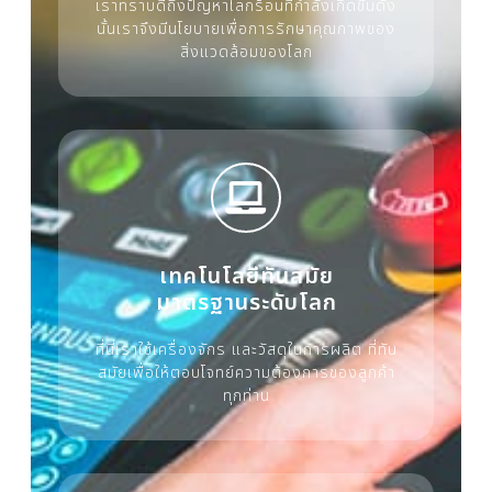
เราทราบดีถึงปัญหาโลกร้อนที่กำลังเกิดขึ้นดัง
นั้นเราจึงมีนโยบายเพื่อการรักษาคุณภาพของ
สิ่งแวดล้อมของโลก
เทคโนโลยีทันสมัย
มาตรฐานระดับโลก
ที่นี่เราใช้เครื่องจักร และวัสดุในการผลิต ที่ทัน
สมัยเพื่อให้ตอบโจทย์ความต้องการของลูกค้า
ทุกท่าน