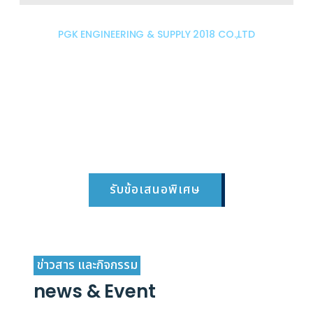
PGK ENGINEERING & SUPPLY 2018 CO.,LTD
เรายินดีให้บริการทุกท่านด้วยความ
เป็นกันเอง โปรดให้เราเป็นอีก 1
ทางเลือกในความสำเร็จของคุณ
ติดต่อสอบถามข้อมูล รับข้อเสนอพิเศษ และรับ
ส่วนลดสำหรับบริการ และอื่นๆอีกมากมาย
รับข้อเสนอพิเศษ
ข่าวสาร และกิจกรรม
news & Event