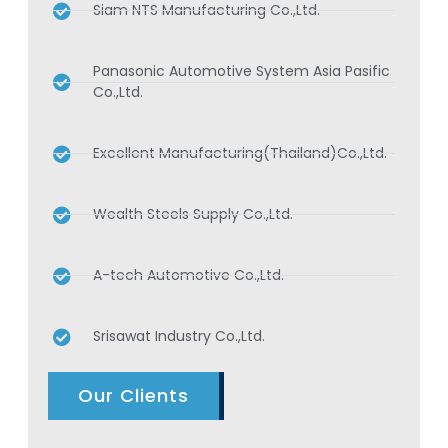
Siam NTS Manufacturing Co.,Ltd.
Panasonic Automotive System Asia Pasific
Co.,Ltd.
Excellent Manufacturing(Thailand)Co.,Ltd.
Wealth Steels Supply Co.,Ltd.
A-tech Automotive Co.,Ltd.
Srisawat Industry Co.,Ltd.
Our Clients