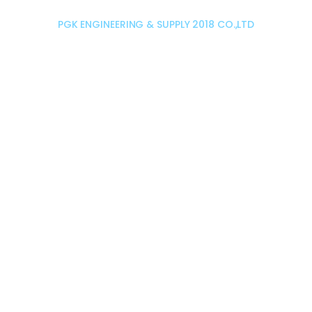
PGK ENGINEERING & SUPPLY 2018 CO.,LTD
เราคือผู้นำด้านวิศวกรรมการผลิต
และจำหน่ายกล่องพลาสติกลูกฟูก
บรรจุภัณฑ์ในงานอุตสาหกรรม
โครงสร้างชั้นวางพาเลทครบวงจร
เรามุ่งมั่นพัฒนาบุคลากร องค์กร อยู่ตลอดเวลาเพื่อ
ให้มีศักยภาพที่เหนือกว่าคู่แข่งในทุกๆด้าน แต่ยังคง
มอบความสัมคัญให้กับการพัฒนาชุมชน และพันธมิตร
ให้ก้าวสู่ความเป็น 1 ด้านสายงานบริการไปพร้อมๆกัน