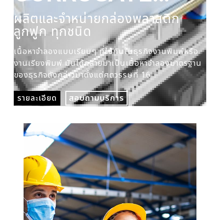
PLASTIC BOX
ผลิตและจำหน่ายกล่องพลาสติก
ผล
ลูกฟูก ทุกชนิด
ปร
เนื้อหาจำลองแบบเรียบๆ ที่ใช้กันในธุรกิจงานพิมพ์หรือ
เนื
งานเรียงพิมพ์ มันได้กลายมาเป็นเนื้อหาจำลองมาตรฐาน
งาน
ของธุรกิจดังกล่าวมาตั้งแต่ศตวรรษที่ 16
ของ
รายละเอียด
สอบถามบริการ
รา