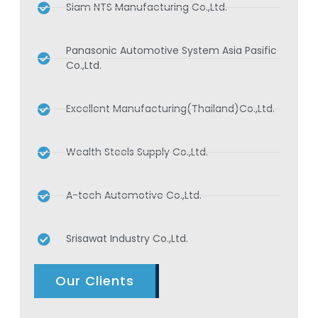
Siam NTS Manufacturing Co.,Ltd.
Panasonic Automotive System Asia Pasific
Co.,Ltd.
Excellent Manufacturing(Thailand)Co.,Ltd.
Wealth Steels Supply Co.,Ltd.
A-tech Automotive Co.,Ltd.
Srisawat Industry Co.,Ltd.
Our Clients