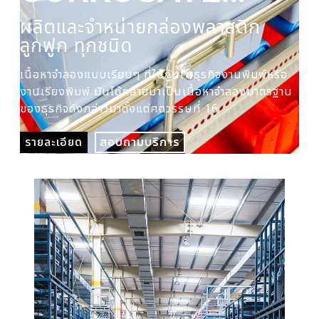
PLASTIC BOX
ผลิตและจำหน่ายกล่องพลาสติก
ผล
ลูกฟูก ทุกชนิด
ปร
เนื้อหาจำลองแบบเรียบๆ ที่ใช้กันในธุรกิจงานพิมพ์หรือ
เนื
งานเรียงพิมพ์ มันได้กลายมาเป็นเนื้อหาจำลองมาตรฐาน
งาน
ของธุรกิจดังกล่าวมาตั้งแต่ศตวรรษที่ 16
ของ
รายละเอียด
สอบถามบริการ
รา