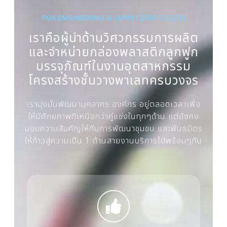
PGK ENGINEERING & SUPPLY 2018 CO.,LTD
เราคือผู้นำด้านวิศวกรรมการผลิต
และจำหน่ายกล่องพลาสติกลูกฟูก
บรรจุภัณฑ์ในงานอุตสาหกรรม
โครงสร้างชั้นวางพาเลทครบวงจร
เรามุ่งมั่นพัฒนาบุคลากร องค์กร อยู่ตลอดเวลาเพื่อ
ให้มีศักยภาพที่เหนือกว่าคู่แข่งในทุกๆด้าน แต่ยังคง
มอบความสัมคัญให้กับการพัฒนาชุมชน และพันธมิตร
ให้ก้าวสู่ความเป็น 1 ด้านสายงานบริการไปพร้อมๆกัน