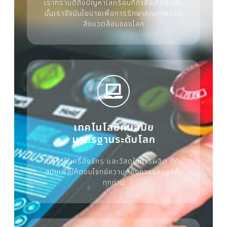
เราทราบดีถึงปัญหาโลกร้อนที่กำลังเกิดขึ้นดัง
นั้นเราจึงมีนโยบายเพื่อการรักษาคุณภาพของ
สิ่งแวดล้อมของโลก
เทคโนโลยีทันสมัย
มาตรฐานระดับโลก
ที่นี่เราใช้เครื่องจักร และวัสดุในการผลิต ที่ทัน
สมัยเพื่อให้ตอบโจทย์ความต้องการของลูกค้า
ทุกท่าน