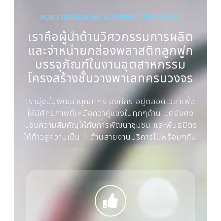
PGK ENGINEERING & SUPPLY 2018 CO.,LTD
เราคือผู้นำด้านวิศวกรรมการผลิต
และจำหน่ายกล่องพลาสติกลูกฟูก
บรรจุภัณฑ์ในงานอุตสาหกรรม
โครงสร้างชั้นวางพาเลทครบวงจร
เรามุ่งมั่นพัฒนาบุคลากร องค์กร อยู่ตลอดเวลาเพื่อ
ให้มีศักยภาพที่เหนือกว่าคู่แข่งในทุกๆด้าน แต่ยังคง
มอบความสัมคัญให้กับการพัฒนาชุมชน และพันธมิตร
ให้ก้าวสู่ความเป็น 1 ด้านสายงานบริการไปพร้อมๆกัน