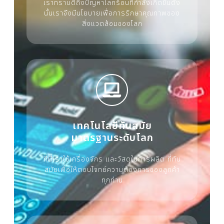
เราทราบดีถึงปัญหาโลกร้อนที่กำลังเกิดขึ้นดัง
นั้นเราจึงมีนโยบายเพื่อการรักษาคุณภาพของ
สิ่งแวดล้อมของโลก
เทคโนโลยีทันสมัย
มาตรฐานระดับโลก
ที่นี่เราใช้เครื่องจักร และวัสดุในการผลิต ที่ทัน
สมัยเพื่อให้ตอบโจทย์ความต้องการของลูกค้า
ทุกท่าน