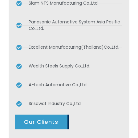
Siam NTS Manufacturing Co.,Ltd.
Panasonic Automotive System Asia Pasific
Co.,Ltd.
Excellent Manufacturing(Thailand)Co.,Ltd.
Wealth Steels Supply Co.,Ltd.
A-tech Automotive Co.,Ltd.
Srisawat Industry Co.,Ltd.
Our Clients