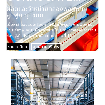
PLASTIC BOX
ผลิตและจำหน่ายกล่องพลาสติก
ผล
ลูกฟูก ทุกชนิด
ปร
เนื้อหาจำลองแบบเรียบๆ ที่ใช้กันในธุรกิจงานพิมพ์หรือ
เนื
งานเรียงพิมพ์ มันได้กลายมาเป็นเนื้อหาจำลองมาตรฐาน
งาน
ของธุรกิจดังกล่าวมาตั้งแต่ศตวรรษที่ 16
ของ
รายละเอียด
สอบถามบริการ
รา