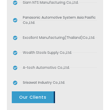
Siam NTS Manufacturing Co.,Ltd.
Panasonic Automotive System Asia Pasific
Co.,Ltd.
Excellent Manufacturing(Thailand)Co.,Ltd.
Wealth Steels Supply Co.,Ltd.
A-tech Automotive Co.,Ltd.
Srisawat Industry Co.,Ltd.
Our Clients