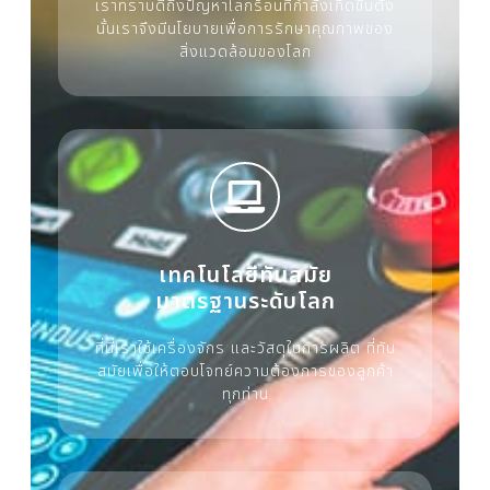
เราทราบดีถึงปัญหาโลกร้อนที่กำลังเกิดขึ้นดัง
นั้นเราจึงมีนโยบายเพื่อการรักษาคุณภาพของ
สิ่งแวดล้อมของโลก
เทคโนโลยีทันสมัย
มาตรฐานระดับโลก
ที่นี่เราใช้เครื่องจักร และวัสดุในการผลิต ที่ทัน
สมัยเพื่อให้ตอบโจทย์ความต้องการของลูกค้า
ทุกท่าน