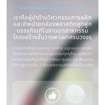
PGK ENGINEERING & SUPPLY 2018 CO.,LTD
เราคือผู้นำด้านวิศวกรรมการผลิต
และจำหน่ายกล่องพลาสติกลูกฟูก
บรรจุภัณฑ์ในงานอุตสาหกรรม
โครงสร้างชั้นวางพาเลทครบวงจร
เรามุ่งมั่นพัฒนาบุคลากร องค์กร อยู่ตลอดเวลาเพื่อ
ให้มีศักยภาพที่เหนือกว่าคู่แข่งในทุกๆด้าน แต่ยังคง
มอบความสัมคัญให้กับการพัฒนาชุมชน และพันธมิตร
ให้ก้าวสู่ความเป็น 1 ด้านสายงานบริการไปพร้อมๆกัน