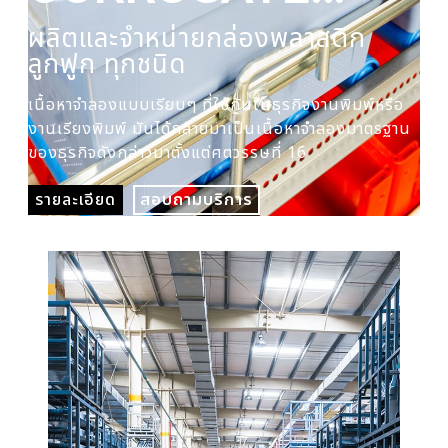
PLASTIC BOX
ผลิตและจำหน่ายกล่องพลาสติก
ผล
ลูกฟูก ทุกชนิด
ปร
เนื้อหาจำลองแบบเรียบๆ ที่ใช้กันในธุรกิจงานพิมพ์หรือ
เนื
งานเรียงพิมพ์ มันได้กลายมาเป็นเนื้อหาจำลองมาตรฐาน
งาน
ของธุรกิจดังกล่าวมาตั้งแต่ศตวรรษที่ 16
ของ
รายละเอียด
สอบถามบริการ
รา