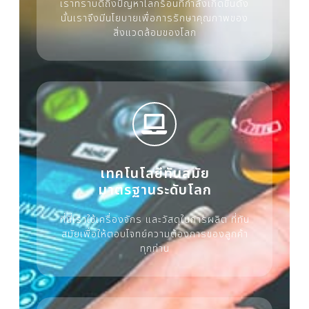
เราทราบดีถึงปัญหาโลกร้อนที่กำลังเกิดขึ้นดัง
นั้นเราจึงมีนโยบายเพื่อการรักษาคุณภาพของ
สิ่งแวดล้อมของโลก
เทคโนโลยีทันสมัย
มาตรฐานระดับโลก
ที่นี่เราใช้เครื่องจักร และวัสดุในการผลิต ที่ทัน
สมัยเพื่อให้ตอบโจทย์ความต้องการของลูกค้า
ทุกท่าน