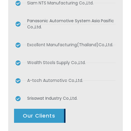
Siam NTS Manufacturing Co.,Ltd.
Panasonic Automotive System Asia Pasific
Co.,Ltd.
Excellent Manufacturing(Thailand)Co.,Ltd.
Wealth Steels Supply Co.,Ltd.
A-tech Automotive Co.,Ltd.
Srisawat Industry Co.,Ltd.
Our Clients