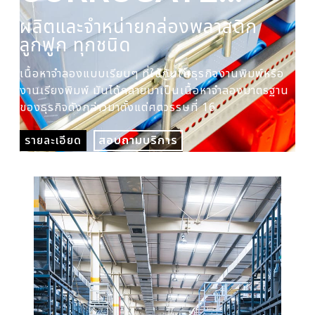
PLASTIC BOX
ผลิตและจำหน่ายกล่องพลาสติก
ผล
ลูกฟูก ทุกชนิด
ปร
เนื้อหาจำลองแบบเรียบๆ ที่ใช้กันในธุรกิจงานพิมพ์หรือ
เนื
งานเรียงพิมพ์ มันได้กลายมาเป็นเนื้อหาจำลองมาตรฐาน
งาน
ของธุรกิจดังกล่าวมาตั้งแต่ศตวรรษที่ 16
ของ
รายละเอียด
สอบถามบริการ
รา