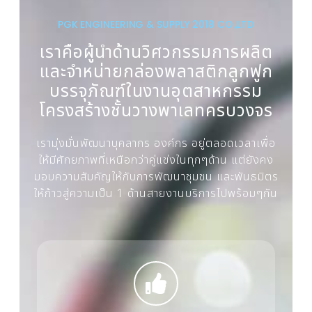
PGK ENGINEERING & SUPPLY 2018 CO.,LTD
เราคือผู้นำด้านวิศวกรรมการผลิต
และจำหน่ายกล่องพลาสติกลูกฟูก
บรรจุภัณฑ์ในงานอุตสาหกรรม
โครงสร้างชั้นวางพาเลทครบวงจร
เรามุ่งมั่นพัฒนาบุคลากร องค์กร อยู่ตลอดเวลาเพื่อ
ให้มีศักยภาพที่เหนือกว่าคู่แข่งในทุกๆด้าน แต่ยังคง
มอบความสัมคัญให้กับการพัฒนาชุมชน และพันธมิตร
ให้ก้าวสู่ความเป็น 1 ด้านสายงานบริการไปพร้อมๆกัน