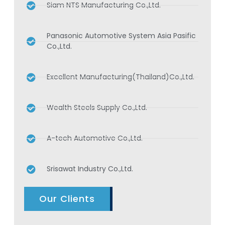
Siam NTS Manufacturing Co.,Ltd.
Panasonic Automotive System Asia Pasific
Co.,Ltd.
Excellent Manufacturing(Thailand)Co.,Ltd.
Wealth Steels Supply Co.,Ltd.
A-tech Automotive Co.,Ltd.
Srisawat Industry Co.,Ltd.
Our Clients