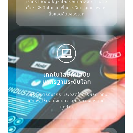
เราทราบดีถึงปัญหาโลกร้อนที่กำลังเกิดขึ้นดัง
นั้นเราจึงมีนโยบายเพื่อการรักษาคุณภาพของ
สิ่งแวดล้อมของโลก
เทคโนโลยีทันสมัย
มาตรฐานระดับโลก
ที่นี่เราใช้เครื่องจักร และวัสดุในการผลิต ที่ทัน
สมัยเพื่อให้ตอบโจทย์ความต้องการของลูกค้า
ทุกท่าน