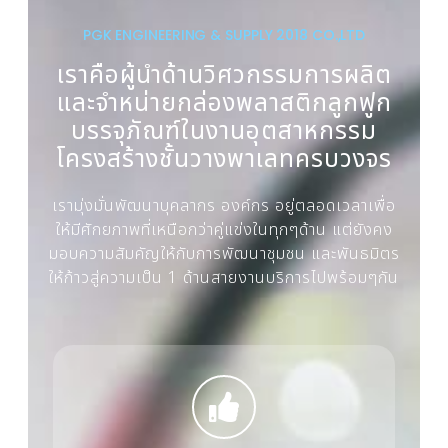
PGK ENGINEERING & SUPPLY 2018 CO.,LTD
เราคือผู้นำด้านวิศวกรรมการผลิต
และจำหน่ายกล่องพลาสติกลูกฟูก
บรรจุภัณฑ์ในงานอุตสาหกรรม
โครงสร้างชั้นวางพาเลทครบวงจร
เรามุ่งมั่นพัฒนาบุคลากร องค์กร อยู่ตลอดเวลาเพื่อ
ให้มีศักยภาพที่เหนือกว่าคู่แข่งในทุกๆด้าน แต่ยังคง
มอบความสัมคัญให้กับการพัฒนาชุมชน และพันธมิตร
ให้ก้าวสู่ความเป็น 1 ด้านสายงานบริการไปพร้อมๆกัน