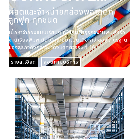
PLASTIC BOX
ผลิตและจำหน่ายกล่องพลาสติก
ผล
ลูกฟูก ทุกชนิด
ปร
เนื้อหาจำลองแบบเรียบๆ ที่ใช้กันในธุรกิจงานพิมพ์หรือ
เนื
งานเรียงพิมพ์ มันได้กลายมาเป็นเนื้อหาจำลองมาตรฐาน
งาน
ของธุรกิจดังกล่าวมาตั้งแต่ศตวรรษที่ 16
ของ
รายละเอียด
สอบถามบริการ
รา