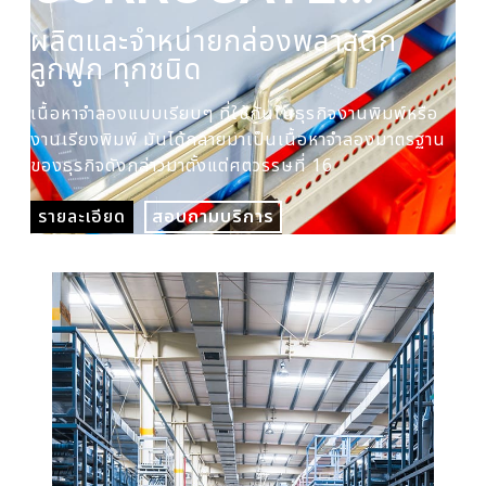
PLASTIC BOX
ผลิตและจำหน่ายกล่องพลาสติก
ผล
ลูกฟูก ทุกชนิด
ปร
เนื้อหาจำลองแบบเรียบๆ ที่ใช้กันในธุรกิจงานพิมพ์หรือ
เนื
งานเรียงพิมพ์ มันได้กลายมาเป็นเนื้อหาจำลองมาตรฐาน
งาน
ของธุรกิจดังกล่าวมาตั้งแต่ศตวรรษที่ 16
ของ
รายละเอียด
สอบถามบริการ
รา