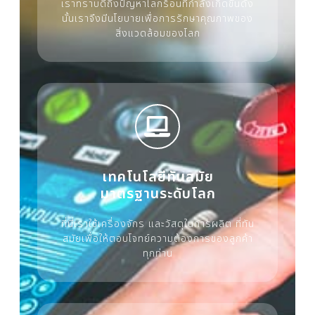
เราทราบดีถึงปัญหาโลกร้อนที่กำลังเกิดขึ้นดัง
นั้นเราจึงมีนโยบายเพื่อการรักษาคุณภาพของ
สิ่งแวดล้อมของโลก
เทคโนโลยีทันสมัย
มาตรฐานระดับโลก
ที่นี่เราใช้เครื่องจักร และวัสดุในการผลิต ที่ทัน
สมัยเพื่อให้ตอบโจทย์ความต้องการของลูกค้า
ทุกท่าน