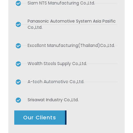
Siam NTS Manufacturing Co.,Ltd.
Panasonic Automotive System Asia Pasific
Co.,Ltd.
Excellent Manufacturing(Thailand)Co.,Ltd.
Wealth Steels Supply Co.,Ltd.
A-tech Automotive Co.,Ltd.
Srisawat Industry Co.,Ltd.
Our Clients