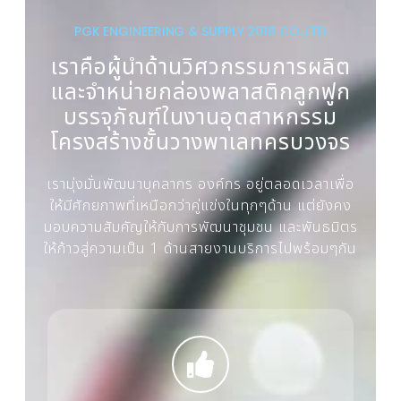
PGK ENGINEERING & SUPPLY 2018 CO.,LTD
เราคือผู้นำด้านวิศวกรรมการผลิต
และจำหน่ายกล่องพลาสติกลูกฟูก
บรรจุภัณฑ์ในงานอุตสาหกรรม
โครงสร้างชั้นวางพาเลทครบวงจร
เรามุ่งมั่นพัฒนาบุคลากร องค์กร อยู่ตลอดเวลาเพื่อ
ให้มีศักยภาพที่เหนือกว่าคู่แข่งในทุกๆด้าน แต่ยังคง
มอบความสัมคัญให้กับการพัฒนาชุมชน และพันธมิตร
ให้ก้าวสู่ความเป็น 1 ด้านสายงานบริการไปพร้อมๆกัน