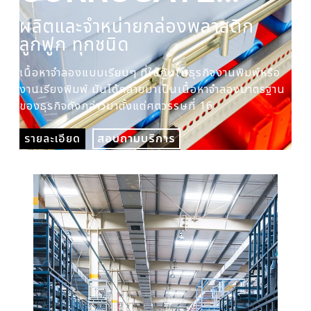
PLASTIC BOX
ผลิตและจำหน่ายกล่องพลาสติก
ผล
ลูกฟูก ทุกชนิด
ปร
เนื้อหาจำลองแบบเรียบๆ ที่ใช้กันในธุรกิจงานพิมพ์หรือ
เนื
งานเรียงพิมพ์ มันได้กลายมาเป็นเนื้อหาจำลองมาตรฐาน
งาน
ของธุรกิจดังกล่าวมาตั้งแต่ศตวรรษที่ 16
ของ
รายละเอียด
สอบถามบริการ
รา