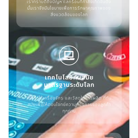
เราทราบดีถึงปัญหาโลกร้อนที่กำลังเกิดขึ้นดัง
นั้นเราจึงมีนโยบายเพื่อการรักษาคุณภาพของ
สิ่งแวดล้อมของโลก
เทคโนโลยีทันสมัย
มาตรฐานระดับโลก
ที่นี่เราใช้เครื่องจักร และวัสดุในการผลิต ที่ทัน
สมัยเพื่อให้ตอบโจทย์ความต้องการของลูกค้า
ทุกท่าน