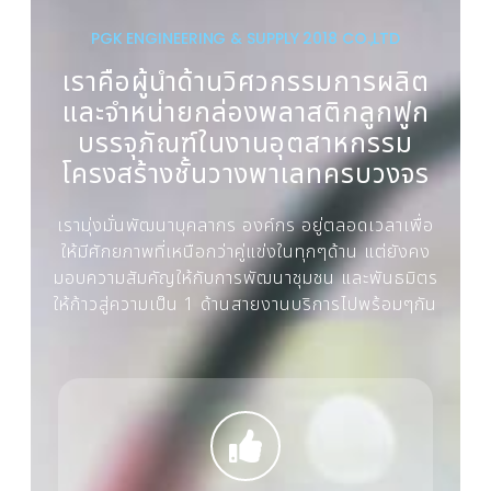
PGK ENGINEERING & SUPPLY 2018 CO.,LTD
เราคือผู้นำด้านวิศวกรรมการผลิต
และจำหน่ายกล่องพลาสติกลูกฟูก
บรรจุภัณฑ์ในงานอุตสาหกรรม
โครงสร้างชั้นวางพาเลทครบวงจร
เรามุ่งมั่นพัฒนาบุคลากร องค์กร อยู่ตลอดเวลาเพื่อ
ให้มีศักยภาพที่เหนือกว่าคู่แข่งในทุกๆด้าน แต่ยังคง
มอบความสัมคัญให้กับการพัฒนาชุมชน และพันธมิตร
ให้ก้าวสู่ความเป็น 1 ด้านสายงานบริการไปพร้อมๆกัน