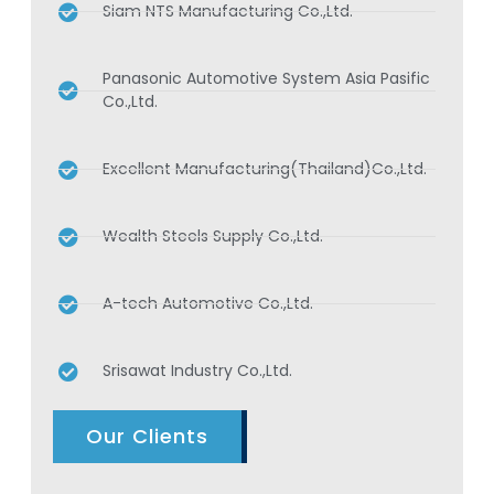
Siam NTS Manufacturing Co.,Ltd.
Panasonic Automotive System Asia Pasific
Co.,Ltd.
Excellent Manufacturing(Thailand)Co.,Ltd.
Wealth Steels Supply Co.,Ltd.
A-tech Automotive Co.,Ltd.
Srisawat Industry Co.,Ltd.
Our Clients