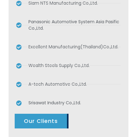
Siam NTS Manufacturing Co.,Ltd.
Panasonic Automotive System Asia Pasific
Co.,Ltd.
Excellent Manufacturing(Thailand)Co.,Ltd.
Wealth Steels Supply Co.,Ltd.
A-tech Automotive Co.,Ltd.
Srisawat Industry Co.,Ltd.
Our Clients