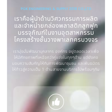
PGK ENGINEERING & SUPPLY 2018 CO.,LTD
เราคือผู้นำด้านวิศวกรรมการผลิต
และจำหน่ายกล่องพลาสติกลูกฟูก
บรรจุภัณฑ์ในงานอุตสาหกรรม
โครงสร้างชั้นวางพาเลทครบวงจร
เรามุ่งมั่นพัฒนาบุคลากร องค์กร อยู่ตลอดเวลาเพื่อ
ให้มีศักยภาพที่เหนือกว่าคู่แข่งในทุกๆด้าน แต่ยังคง
มอบความสัมคัญให้กับการพัฒนาชุมชน และพันธมิตร
ให้ก้าวสู่ความเป็น 1 ด้านสายงานบริการไปพร้อมๆกัน