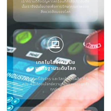
เราทราบดีถึงปัญหาโลกร้อนที่กำลังเกิดขึ้นดัง
นั้นเราจึงมีนโยบายเพื่อการรักษาคุณภาพของ
สิ่งแวดล้อมของโลก
เทคโนโลยีทันสมัย
มาตรฐานระดับโลก
ที่นี่เราใช้เครื่องจักร และวัสดุในการผลิต ที่ทัน
สมัยเพื่อให้ตอบโจทย์ความต้องการของลูกค้า
ทุกท่าน