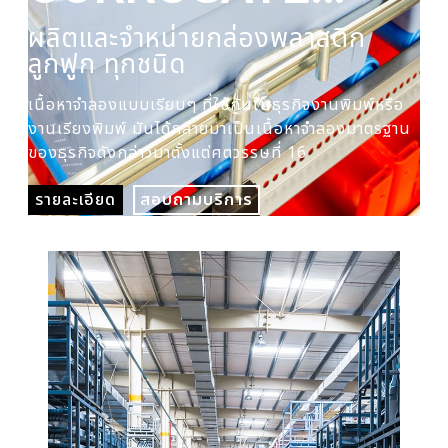
PLASTIC BOX
ผลิตและจำหน่ายกล่องพลาสติก
ผล
ลูกฟูก ทุกชนิด
ปร
เนื้อหาจำลองแบบเรียบๆ ที่ใช้กันในธุรกิจงานพิมพ์หรือ
เนื
งานเรียงพิมพ์ มันได้กลายมาเป็นเนื้อหาจำลองมาตรฐาน
งาน
ของธุรกิจดังกล่าวมาตั้งแต่ศตวรรษที่ 16
ของ
รายละเอียด
สอบถามบริการ
รา