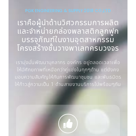
PGK ENGINEERING & SUPPLY 2018 CO.,LTD
เราคือผู้นำด้านวิศวกรรมการผลิต
และจำหน่ายกล่องพลาสติกลูกฟูก
บรรจุภัณฑ์ในงานอุตสาหกรรม
โครงสร้างชั้นวางพาเลทครบวงจร
เรามุ่งมั่นพัฒนาบุคลากร องค์กร อยู่ตลอดเวลาเพื่อ
ให้มีศักยภาพที่เหนือกว่าคู่แข่งในทุกๆด้าน แต่ยังคง
มอบความสัมคัญให้กับการพัฒนาชุมชน และพันธมิตร
ให้ก้าวสู่ความเป็น 1 ด้านสายงานบริการไปพร้อมๆกัน