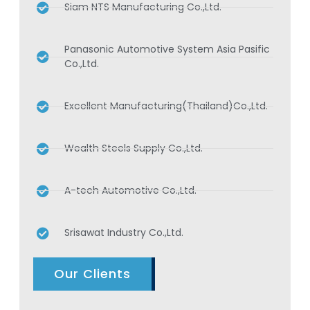
Siam NTS Manufacturing Co.,Ltd.
Panasonic Automotive System Asia Pasific
Co.,Ltd.
Excellent Manufacturing(Thailand)Co.,Ltd.
Wealth Steels Supply Co.,Ltd.
A-tech Automotive Co.,Ltd.
Srisawat Industry Co.,Ltd.
Our Clients