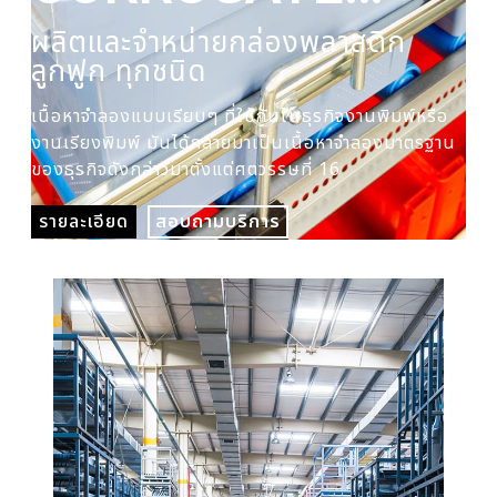
PLASTIC BOX
ผลิตและจำหน่ายกล่องพลาสติก
ผล
ลูกฟูก ทุกชนิด
ปร
เนื้อหาจำลองแบบเรียบๆ ที่ใช้กันในธุรกิจงานพิมพ์หรือ
เนื
งานเรียงพิมพ์ มันได้กลายมาเป็นเนื้อหาจำลองมาตรฐาน
งาน
ของธุรกิจดังกล่าวมาตั้งแต่ศตวรรษที่ 16
ของ
รายละเอียด
สอบถามบริการ
รา