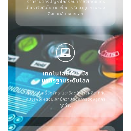
เราทราบดีถึงปัญหาโลกร้อนที่กำลังเกิดขึ้นดัง
นั้นเราจึงมีนโยบายเพื่อการรักษาคุณภาพของ
สิ่งแวดล้อมของโลก
เทคโนโลยีทันสมัย
มาตรฐานระดับโลก
ที่นี่เราใช้เครื่องจักร และวัสดุในการผลิต ที่ทัน
สมัยเพื่อให้ตอบโจทย์ความต้องการของลูกค้า
ทุกท่าน