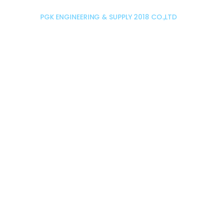
PGK ENGINEERING & SUPPLY 2018 CO.,LTD
เราคือผู้นำด้านวิศวกรรมการผลิต
และจำหน่ายกล่องพลาสติกลูกฟูก
บรรจุภัณฑ์ในงานอุตสาหกรรม
โครงสร้างชั้นวางพาเลทครบวงจร
เรามุ่งมั่นพัฒนาบุคลากร องค์กร อยู่ตลอดเวลาเพื่อ
ให้มีศักยภาพที่เหนือกว่าคู่แข่งในทุกๆด้าน แต่ยังคง
มอบความสัมคัญให้กับการพัฒนาชุมชน และพันธมิตร
ให้ก้าวสู่ความเป็น 1 ด้านสายงานบริการไปพร้อมๆกัน