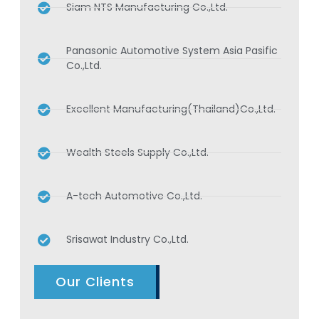
Siam NTS Manufacturing Co.,Ltd.
Panasonic Automotive System Asia Pasific
Co.,Ltd.
Excellent Manufacturing(Thailand)Co.,Ltd.
Wealth Steels Supply Co.,Ltd.
A-tech Automotive Co.,Ltd.
Srisawat Industry Co.,Ltd.
Our Clients