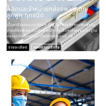
PLASTIC BOX
ผลิตและจำหน่ายกล่องพลาสติก
ผล
ลูกฟูก ทุกชนิด
ปร
เนื้อหาจำลองแบบเรียบๆ ที่ใช้กันในธุรกิจงานพิมพ์หรือ
เนื
งานเรียงพิมพ์ มันได้กลายมาเป็นเนื้อหาจำลองมาตรฐาน
งาน
ของธุรกิจดังกล่าวมาตั้งแต่ศตวรรษที่ 16
ของ
รายละเอียด
สอบถามบริการ
รา