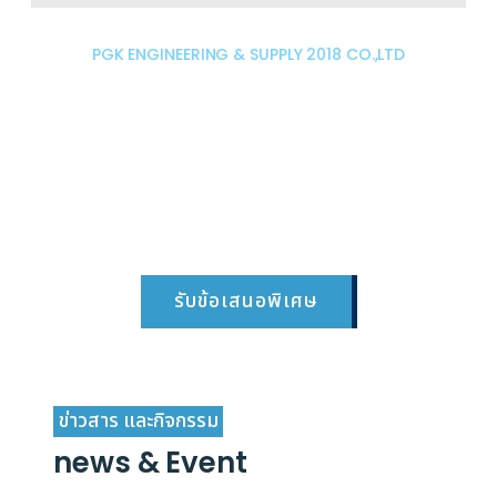
PGK ENGINEERING & SUPPLY 2018 CO.,LTD
เรายินดีให้บริการทุกท่านด้วยความ
เป็นกันเอง โปรดให้เราเป็นอีก 1
ทางเลือกในความสำเร็จของคุณ
ติดต่อสอบถามข้อมูล รับข้อเสนอพิเศษ และรับ
ส่วนลดสำหรับบริการ และอื่นๆอีกมากมาย
รับข้อเสนอพิเศษ
ข่าวสาร และกิจกรรม
news & Event