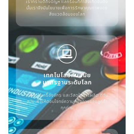
เราทราบดีถึงปัญหาโลกร้อนที่กำลังเกิดขึ้นดัง
นั้นเราจึงมีนโยบายเพื่อการรักษาคุณภาพของ
สิ่งแวดล้อมของโลก
เทคโนโลยีทันสมัย
มาตรฐานระดับโลก
ที่นี่เราใช้เครื่องจักร และวัสดุในการผลิต ที่ทัน
สมัยเพื่อให้ตอบโจทย์ความต้องการของลูกค้า
ทุกท่าน