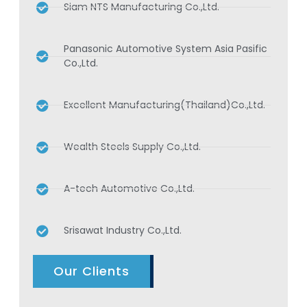
Siam NTS Manufacturing Co.,Ltd.
Panasonic Automotive System Asia Pasific
Co.,Ltd.
Excellent Manufacturing(Thailand)Co.,Ltd.
Wealth Steels Supply Co.,Ltd.
A-tech Automotive Co.,Ltd.
Srisawat Industry Co.,Ltd.
Our Clients