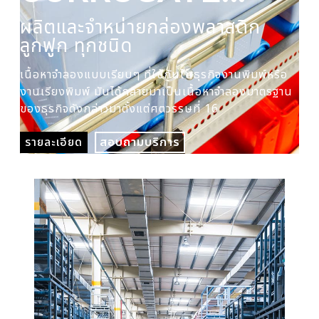
PLASTIC BOX
ผลิตและจำหน่ายกล่องพลาสติก
ผล
ลูกฟูก ทุกชนิด
ปร
เนื้อหาจำลองแบบเรียบๆ ที่ใช้กันในธุรกิจงานพิมพ์หรือ
เนื
งานเรียงพิมพ์ มันได้กลายมาเป็นเนื้อหาจำลองมาตรฐาน
งาน
ของธุรกิจดังกล่าวมาตั้งแต่ศตวรรษที่ 16
ของ
รายละเอียด
สอบถามบริการ
รา