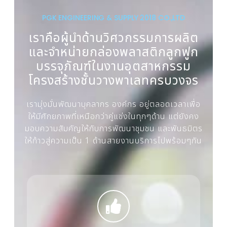
PGK ENGINEERING & SUPPLY 2018 CO.,LTD
เราคือผู้นำด้านวิศวกรรมการผลิต
และจำหน่ายกล่องพลาสติกลูกฟูก
บรรจุภัณฑ์ในงานอุตสาหกรรม
โครงสร้างชั้นวางพาเลทครบวงจร
เรามุ่งมั่นพัฒนาบุคลากร องค์กร อยู่ตลอดเวลาเพื่อ
ให้มีศักยภาพที่เหนือกว่าคู่แข่งในทุกๆด้าน แต่ยังคง
มอบความสัมคัญให้กับการพัฒนาชุมชน และพันธมิตร
ให้ก้าวสู่ความเป็น 1 ด้านสายงานบริการไปพร้อมๆกัน