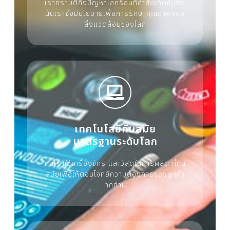
เราทราบดีถึงปัญหาโลกร้อนที่กำลังเกิดขึ้นดัง
นั้นเราจึงมีนโยบายเพื่อการรักษาคุณภาพของ
สิ่งแวดล้อมของโลก
เทคโนโลยีทันสมัย
มาตรฐานระดับโลก
ที่นี่เราใช้เครื่องจักร และวัสดุในการผลิต ที่ทัน
สมัยเพื่อให้ตอบโจทย์ความต้องการของลูกค้า
ทุกท่าน