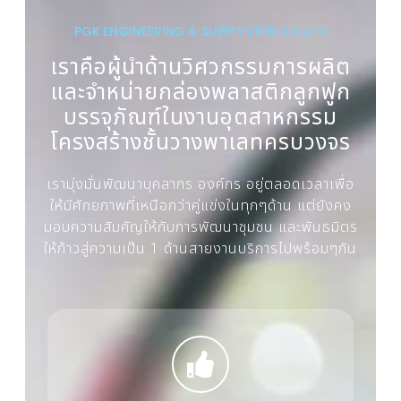
PGK ENGINEERING & SUPPLY 2018 CO.,LTD
เราคือผู้นำด้านวิศวกรรมการผลิต
และจำหน่ายกล่องพลาสติกลูกฟูก
บรรจุภัณฑ์ในงานอุตสาหกรรม
โครงสร้างชั้นวางพาเลทครบวงจร
เรามุ่งมั่นพัฒนาบุคลากร องค์กร อยู่ตลอดเวลาเพื่อ
ให้มีศักยภาพที่เหนือกว่าคู่แข่งในทุกๆด้าน แต่ยังคง
มอบความสัมคัญให้กับการพัฒนาชุมชน และพันธมิตร
ให้ก้าวสู่ความเป็น 1 ด้านสายงานบริการไปพร้อมๆกัน