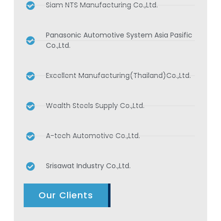
Siam NTS Manufacturing Co.,Ltd.
Panasonic Automotive System Asia Pasific
Co.,Ltd.
Excellent Manufacturing(Thailand)Co.,Ltd.
Wealth Steels Supply Co.,Ltd.
A-tech Automotive Co.,Ltd.
Srisawat Industry Co.,Ltd.
Our Clients