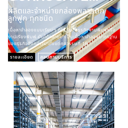
PLASTIC BOX
ผลิตและจำหน่ายกล่องพลาสติก
ผล
ลูกฟูก ทุกชนิด
ปร
เนื้อหาจำลองแบบเรียบๆ ที่ใช้กันในธุรกิจงานพิมพ์หรือ
เนื
งานเรียงพิมพ์ มันได้กลายมาเป็นเนื้อหาจำลองมาตรฐาน
งาน
ของธุรกิจดังกล่าวมาตั้งแต่ศตวรรษที่ 16
ของ
รายละเอียด
สอบถามบริการ
รา