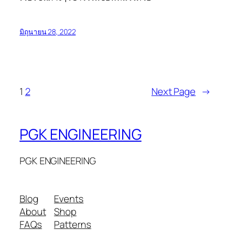
มิถุนายน 28, 2022
1
2
Next Page
→
PGK ENGINEERING
PGK ENGINEERING
Blog
Events
About
Shop
FAQs
Patterns