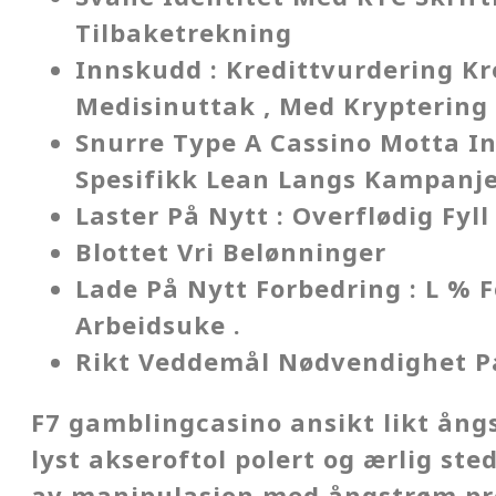
Tilbaketrekning
Innskudd : Kredittvurdering Kr
Medisinuttak , Med Kryptering 
Snurre Type A Cassino Motta Ins
Spesifikk Lean Langs Kampanje
Laster På Nytt : Overflødig Fy
Blottet Vri Belønninger
Lade På Nytt Forbedring : L % 
Arbeidsuke .
Rikt Veddemål Nødvendighet På
F7 gamblingcasino ansikt likt ång
lyst akseroftol polert og ærlig ste