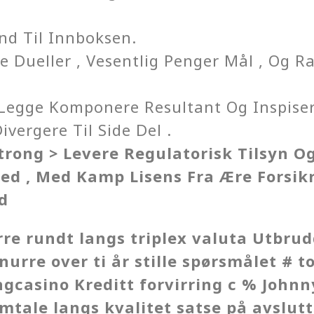
nd Til Innboksen.
 Dueller , Vesentlig Penger Mål , Og Ra
 Legge Komponere Resultant Og Inspiser
ivergere Til Side Del .
Strong > Levere Regulatorisk Tilsyn Og
ed , Med Kamp Lisens Fra Ære Forsik
d
rre rundt langs triplex valuta Utbru
urre over ti år stille spørsmålet # t
ngcasino Kreditt forvirring c % Johnn
ale langs kvalitet satse på avslutt