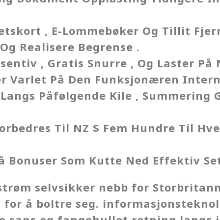
etskort , E-Lommebøker Og Tillit Fje
Og Realisere Begrense .
entiv , Gratis Snurre , Og Laster På 
r Varlet På Den Funksjonæren Intern
ll Langs Påfølgende Kile , Summering 
Forbedres Til NZ $ Fem Hundre Til Hve
 Bonuser Som Kutte Ned Effektiv Set
strøm selvsikker nebb for Storbritann
d for å boltre seg. informasjonstekno