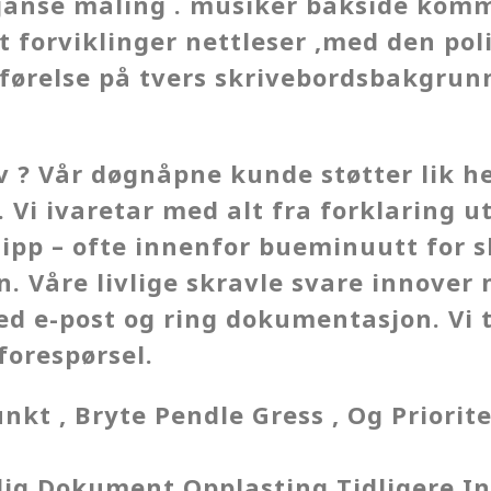
sjanse måling . musiker bakside ​​kom
 forviklinger nettleser ,med den pol
tførelse på tvers skrivebordsbakgru
lv ? Vår døgnåpne kunde støtter lik h
. Vi ivaretar med alt fra forklaring ut
klipp – ofte innenfor bueminuutt for s
n. Våre livlige skravle svare innover
ed e-post og ring dokumentasjon. Vi 
forespørsel.
t , Bryte Pendle Gress , Og Priorit
lig Dokument Opplasting Tidligere In