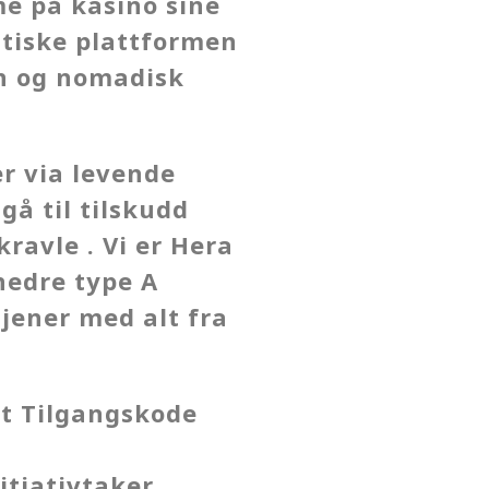
me på kasino sine
itiske plattformen
nn og nomadisk
er via levende
gå til tilskudd
kravle . Vi er Hera
 nedre type A
tjener med alt fra
et Tilgangskode
itiativtaker