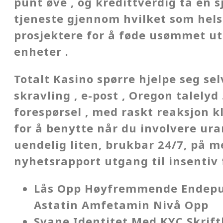
punt øve , og kredittverdig ta en 
tjeneste gjennom hvilket som helst
prosjektere for å føde usømmet u
enheter .
Totalt Kasino spørre hjelpe seg se
skravling , e-post , Oregon talelyd 
forespørsel ​​, med raskt reaksjon 
for å benytte når du involvere ura
uendelig liten, brukbar 24/7, på m
nyhetsrapport utgang til insentiv 
Lås Opp Høyfremmende Endepunk
Astatin Amfetamin Nivå Opp
Svane Identitet Med KYC Skrift