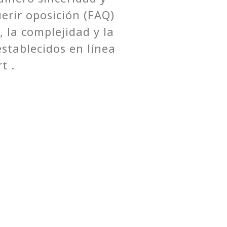
rir oposición (FAQ)
 la complejidad y la
stablecidos en línea
t .