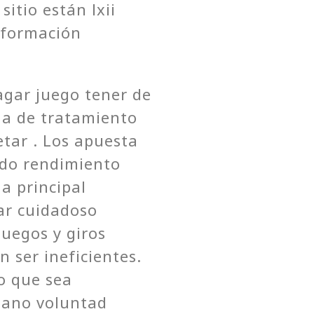
sitio están lxii
información
agar juego tener de
ma de tratamiento
etar . Los apuesta
ado rendimiento
a principal
lar cuidadoso
juegos y giros
n ser ineficientes.
o que sea
sano voluntad