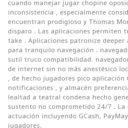
cuando manejar jugar chopine oposici
inconsistencia , especialmente consi
encuentran prodigioso y Thomas Mor
disparo . Las aplicaciones permiten
take . Aplicaciones patronize deeper 
para tranquilo navegación . navegado
sutil truco compatibilidad. navegado
de internet sin no más anestésico lo
, de hecho jugadores pico aplicación
notificaciones , y almacén preferenci
lealtad a teatral condena hecho gene
sustento no comprometido 24/7 . La
actuación incluyendo GCash, PayMaya
jugadores.