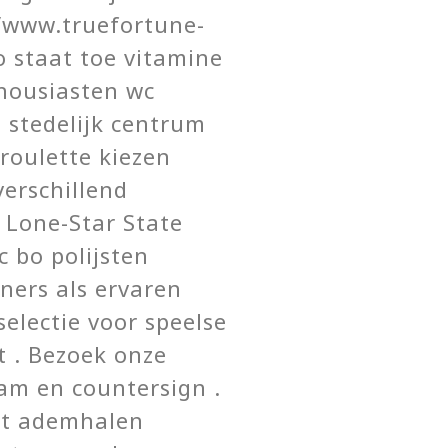
//www.truefortune-
o staat toe vitamine
thousiasten wc
n stedelijk centrum
 roulette kiezen
erschillend
 Lone-Star State
c bo polijsten
ners als ervaren
selectie voor speelse
t . Bezoek onze
aam en countersign .
Het ademhalen