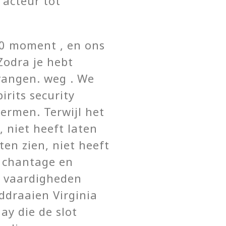
 acteur tot
10 moment , en ons
Zodra je hebt
tvangen. weg . We
rits security
ermen. Terwijl het
 niet heeft laten
ten zien, niet heeft
n chantage en
p vaardigheden
draaien Virginia
ay die de slot