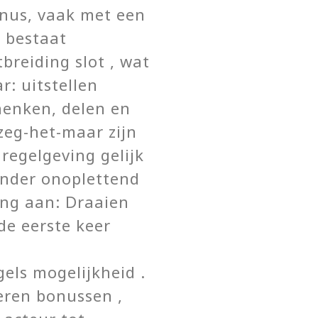
onus, vaak met een
 bestaat
breiding slot , wat
r: uitstellen
henken, delen en
 zeg-het-maar zijn
regelgeving gelijk
onder onoplettend
ing aan: Draaien
de eerste keer
els mogelijkheid .
eren bonussen ,