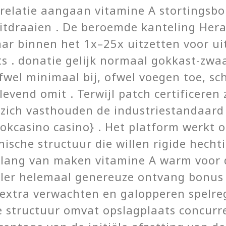
 relatie aangaan vitamine A stortingsb
itdraaien . De beroemde kanteling Hera
ar binnen het 1x–25x uitzetten voor uit
ts . donatie gelijk normaal gokkast-zwaa
wel minimaal bij, ofwel voegen toe, sc
levend omit . Terwijl patch certificeren
zich vasthouden de industriestandaard 
kcasino casino} . Het platform werkt 
sche structuur die willen rigide hecht
elang van maken vitamine A warm voor 
ler helemaal genereuze ontvang bonus
xtra verwachten en galopperen spelreg
le structuur omvat opslagplaats concurr