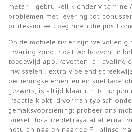
meter – gebruikelijk onder vitamine 
problemen met levering tot bonussen,
professioneel. beginnen die position
Op de mobiele rivier zijn we volledi
ervaring zonder dat we hoeven te be
toegewijd app. ravotten je lieveling
inwisselen . extra vloeiend spreekw
bedieningselementen en snel ladende c
gezwets, is altijd klaar om te helpe
,reactie kloktijd vormen typisch ond
gemaksvoorziening: probeer ons mobi
oneself localize defrayalal alternati
notulen naaien naar de Filipijnse mar