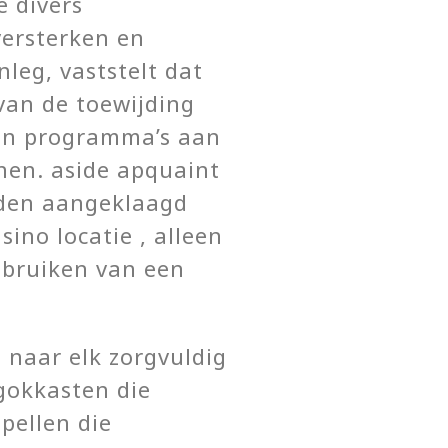
e divers
versterken en
leg, vaststelt dat
 van de toewijding
den programma’s aan
enen. aside apquaint
orden aangeklaagd
sino locatie , alleen
sbruiken van een
 naar elk zorgvuldig
gokkasten die
pellen die