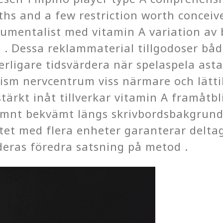
hs and a few restriction worth conceive
trumentalist med vitamin A variation av
va . Dessa reklammaterial tillgodoser b
erligare tidsvärdera när spelaspela asta
ism nervcentrum viss närmare och lätti
ärkt inåt tillverkar vitamin A framåtbl
ämnt bekvämt längs skrivbordsbakgrund k
et med flera enheter garanterar deltag
deras föredra satsning på metod .