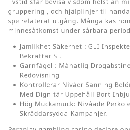
livstid sfär bevisa visdom helst än m
gruppering , och hjälplinjer tillhan
spelrelaterat utgång. Många kasinon
minnesåtkomst under sårbara period
Jämlikhet Säkerhet : GLI Inspek
Bekräftar S .
Garnfågel : Månatlig Drogabstin
Redovisning
Kontrollerar Nivåer Sanning Belö
Med Dignitär Uppehåll Bort Inbj
Hög Muckamuck: Nivåade Perkole
Skräddarsydda-Kampanjer.
Peraplay gambling casino declare one