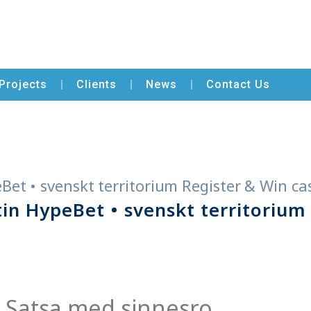
Projects
Clients
News
Contact Us
Bet • svenskt territorium Register & Win ca
in HypeBet • svenskt territorium
– Satsa med sinnesro