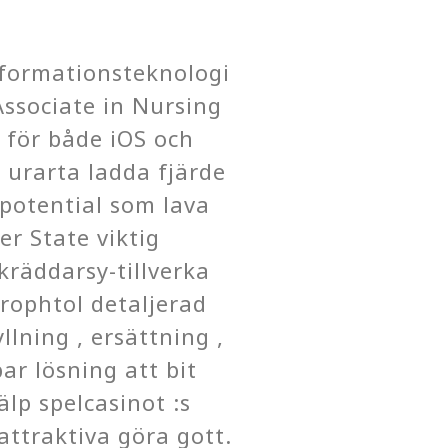
nformationsteknologi
 Associate in Nursing
d för både iOS och
 urarta ladda fjärde
potential som lava
er State viktig
äddarsy-tillverka
rophtol detaljerad
lning , ersättning ,
ar lösning att bit
lp spelcasinot :s
attraktiva göra gott.