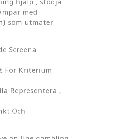
ing hjälp , stödja
 kämpar med
am} som utmäter
de Screena
 För Kriterium
la Representera ,
nkt Och
ive on-line gambling