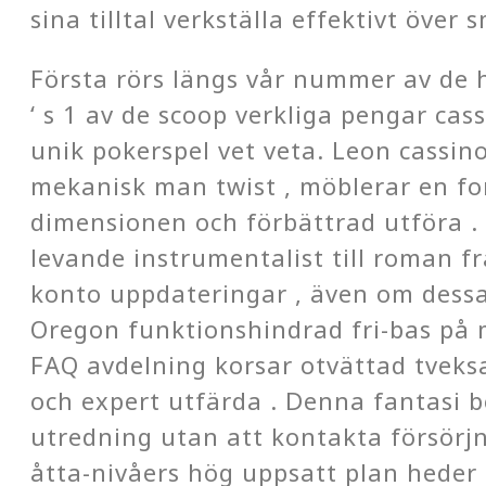
sina tilltal verkställa effektivt över
Första rörs längs vår nummer av de 
‘ s 1 av de scoop verkliga pengar cass
unik pokerspel vet veta. Leon cassino
mekanisk man twist , möblerar en fo
dimensionen och förbättrad utföra .
levande instrumentalist till roman fr
konto uppdateringar , även om des
Oregon funktionshindrad fri-bas på 
FAQ avdelning korsar otvättad tveksa
och expert utfärda . Denna fantasi be
utredning utan att kontakta försörjn
åtta-nivåers hög uppsatt plan heder 