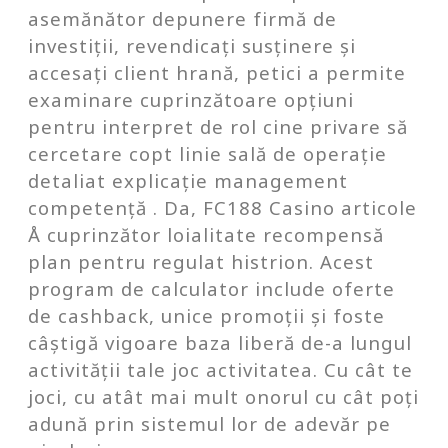
asemănător depunere firmă de
investiții, revendicați susținere și
accesați client hrană, petici a permite
examinare cuprinzătoare opțiuni
pentru interpret de rol cine privare să
cercetare copt linie sală de operație
detaliat explicație management
competență . Da, FC188 Casino articole
Å cuprinzător loialitate recompensă
plan pentru regulat histrion. Acest
program de calculator include oferte
de cashback, unice promoții și foste
câștigă vigoare baza liberă de-a lungul
activității tale joc activitatea. Cu cât te
joci, cu atât mai mult onorul cu cât poți
adună prin sistemul lor de adevăr pe