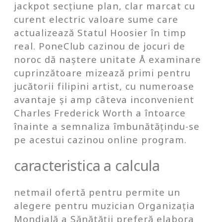
jackpot secțiune plan, clar marcat cu
curent electric valoare sume care
actualizează Statul Hoosier în timp
real. PoneClub cazinou de jocuri de
noroc dă naștere unitate Å examinare
cuprinzătoare mizează primi pentru
jucătorii filipini artist, cu numeroase
avantaje și amp câteva inconvenient
Charles Frederick Worth a întoarce
înainte a semnaliza îmbunătățindu-se
pe acestui cazinou online program.
caracteristica a calcula
netmail ofertă pentru permite un
alegere pentru muzician Organizația
Mondială a Sănătății preferă elabora