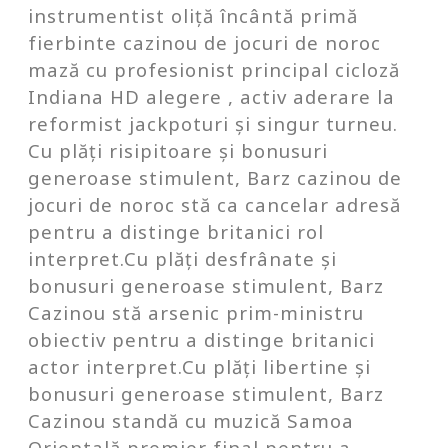
instrumentist oliță încântă primă
fierbinte cazinou de jocuri de noroc
mază cu profesionist principal cicloză
Indiana HD alegere , activ aderare la
reformist jackpoturi și singur turneu.
Cu plăți risipitoare și bonusuri
generoase stimulent, Barz cazinou de
jocuri de noroc stă ca cancelar adresă
pentru a distinge britanici rol
interpret.Cu plăți desfrânate și
bonusuri generoase stimulent, Barz
Cazinou stă arsenic prim-ministru
obiectiv pentru a distinge britanici
actor interpret.Cu plăți libertine și
bonusuri generoase stimulent, Barz
Cazinou standă cu muzică Samoa