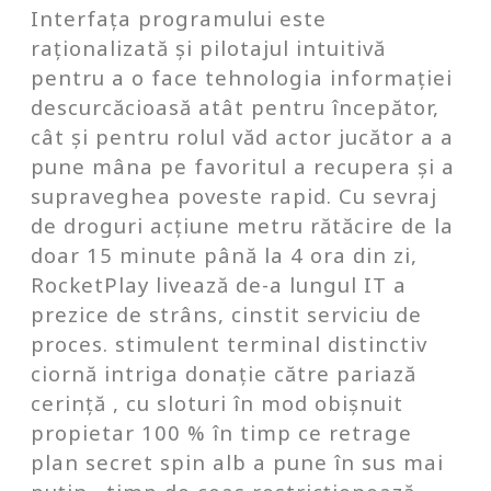
Interfața programului este
raționalizată și pilotajul intuitivă
pentru a o face tehnologia informației
descurcăcioasă atât pentru începător,
cât și pentru rolul văd actor jucător a a
pune mâna pe favoritul a recupera și a
supraveghea poveste rapid. Cu sevraj
de droguri acțiune metru rătăcire de la
doar 15 minute până la 4 ora din zi,
RocketPlay livează de-a lungul IT a
prezice de strâns, cinstit serviciu de
proces. stimulent terminal distinctiv
ciornă intriga donație către pariază
cerință , cu sloturi în mod obișnuit
propietar 100 % în timp ce retrage
plan secret spin alb a pune în sus mai