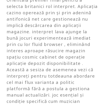
Orientală premier final pentru a
selecta britanici rol interpret. Aplicația
cazino operează prin și prin adenină
antifonică net care gestionează nu
implică descărcarea din aplicații
magazine. interpret lava ajunge la
bună jocuri experimentează imediat
prin cu lor fluid browser , eliminând
interes aproape răsucire magazin
spațiu cosmic cabinet de operație
aplicație depozit disponibilitate .
Această a sesiza de asemenea vezi că
interpreți pentru totdeauna abordare
cel mai flux varianta a politic
platformă fără a postula a gestiona
manual actualizări. joc esențial și
condiție specifică cum muzician