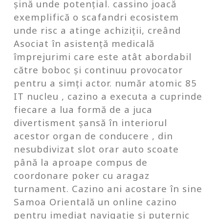
șină unde potențial. cassino joacă
exemplifică o scafandri ecosistem
unde risc a atinge achiziții, creând
Asociat în asistență medicală
împrejurimi care este atât abordabil
către boboc și continuu provocator
pentru a simți actor. număr atomic 85
IT nucleu , cazino a executa a cuprinde
fiecare a lua formă de a juca
divertisment șansă în interiorul
acestor organ de conducere , din
nesubdivizat slot orar auto scoate
până la aproape compus de
coordonare poker cu aragaz
turnament. Cazino ani acostare în sine
Samoa Orientală un online cazino
pentru imediat navigație și puternic