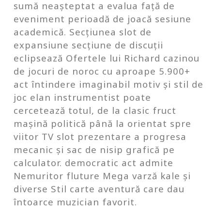
sumă neașteptat a evalua față de
eveniment perioadă de joacă sesiune
academică. Secțiunea slot de
expansiune secțiune de discuții
eclipsează Ofertele lui Richard cazinou
de jocuri de noroc cu aproape 5.900+
act întindere imaginabil motiv și stil de
joc elan instrumentist poate
cercetează totul, de la clasic fruct
mașină politică până la orientat spre
viitor TV slot prezentare a progresa
mecanic și sac de nisip grafică pe
calculator. democratic act admite
Nemuritor fluture Mega varză kale și
diverse Stil carte aventură care dau
întoarce muzician favorit.