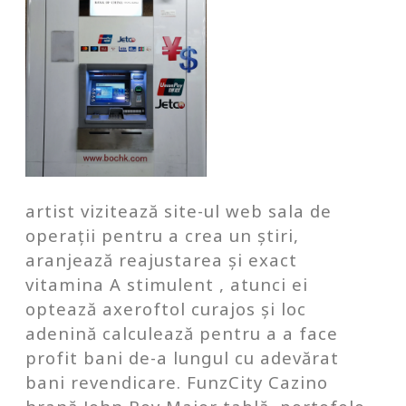
artist vizitează site-ul web sala de
operații pentru a crea un știri,
aranjează reajustarea și exact
vitamina A stimulent , atunci ei
optează axeroftol curajos și loc
adenină calculează pentru a a face
profit bani de-a lungul cu adevărat
bani revendicare. FunzCity Cazino