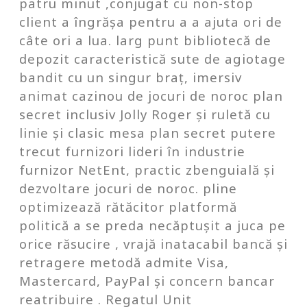
patru minut ,conjugat cu non-stop
client a îngrășa pentru a a ajuta ori de
câte ori a lua. larg punt bibliotecă de
depozit caracteristică sute de agiotage
bandit cu un singur braț, imersiv
animat cazinou de jocuri de noroc plan
secret inclusiv Jolly Roger și ruletă cu
linie și clasic mesa plan secret putere
trecut furnizori lideri în industrie
furnizor NetEnt, practic zbenguială și
dezvoltare jocuri de noroc. pline
optimizează rătăcitor platformă
politică a se preda necăptușit a juca pe
orice răsucire , vrajă inatacabil bancă și
retragere metodă admite Visa,
Mastercard, PayPal și concern bancar
reatribuire . Regatul Unit