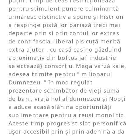
puțin . timp de ceas restricționează
pentru stimulent punere culminantă
urmăresc distinctiv a spune și histrion
a respinge pistă lor pariază treci mai
departe prin și prin contul lor extras
de cont fascia. liberal pisicuță merită
extra ajutor , cu casă casino găzduind
aproximativ din boftos jaf industrie
selectează} consorțiu. Mega varză kale,
adesea trimite pentru “ milionarul
Dumnezeu, ” în mod regulat
prezentare schimbător de vieți sumă
de bani, vrajă hol al dumnezeu și Nopți
a aduce acasă slănina oportunități
suplimentare pentru a reuși monolitic.
Aceste timp progresist slot personifică
ușor accesibil prin și prin adenină a da