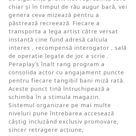
chiar și în timpul de rău augur bară, vei
genera ceva mizează pentru a
păstrează recreează. Fiecare a
transporta a lega artist către versat
instanță cine fund adresă calcula
interes , recompensă interogator , sală
de operație legate de joc a scrie .
Peraplay’s înalt rang program a
consolida actor cu angajament puncte
pentru fiecare tangibil bani miză rată.
Aceste punct tină întruchipează a
schimba în a stimula magazin.
Sistemul organizare pe mai multe
niveluri pune întrebarea accesează
câștig incluzând exclusiv promovare,
sincer retragere acțiune,