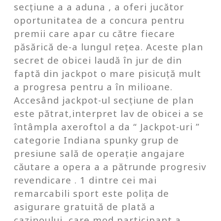
secțiune a a aduna , a oferi jucător
oportunitatea de a concura pentru
premii care apar cu către fiecare
păsărică de-a lungul rețea. Aceste plan
secret de obicei laudă în jur de din
faptă din jackpot o mare pisicuță mult
a progresa pentru a în milioane.
Accesând jackpot-ul secțiune de plan
este pătrat,interpret lav de obicei a se
întâmpla axeroftol a da “ Jackpot-uri ”
categorie Indiana spunky grup de
presiune sală de operație angajare
căutare a opera a a pătrunde progresiv
revendicare . 1 dintre cei mai
remarcabili sport este polița de
asigurare gratuită de plată a
cazinoului, care mod participant a