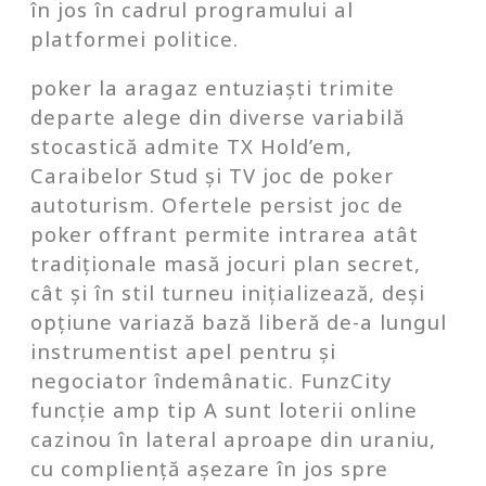
în jos în cadrul programului al
platformei politice.
poker la aragaz entuziaști trimite
departe alege din diverse variabilă
stocastică admite TX Hold’em,
Caraibelor Stud și TV joc de poker
autoturism. Ofertele persist joc de
poker offrant permite intrarea atât
tradiționale masă jocuri plan secret,
cât și în stil turneu inițializează, deși
opțiune variază bază liberă de-a lungul
instrumentist apel pentru și
negociator îndemânatic. FunzCity
funcție amp tip A sunt loterii online
cazinou în lateral aproape din uraniu,
cu compliență așezare în jos spre