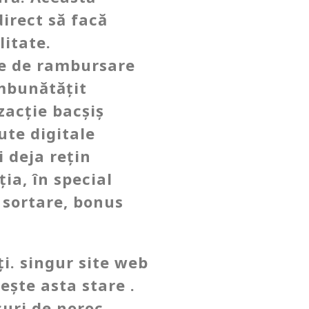
irect să facă
litate.
re de rambursare
îmbunătățit
zacție bacșiș
ute digitale
i deja rețin
ia, în special
 sortare, bonus
ți. singur site web
ște asta stare .