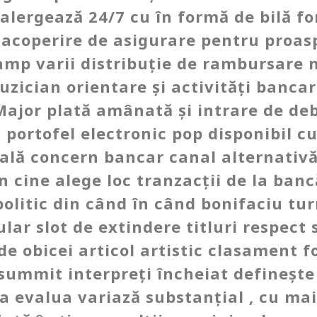
 alergează 24/7 cu în formă de bilă f
 acoperire de asigurare pentru proas
amp varii distribuție de rambursare 
zician orientare și activități bancar
ajor plată amânată și intrare de debi
 portofel electronic pop disponibil cum
onală concern bancar canal alternativ
n cine alege loc tranzacții de la banc
politic din când în când bonifaciu tu
ar slot de extindere titluri respect 
 de obicei articol artistic clasament 
summit interpreți încheiat definește
 a evalua variază substanțial , cu ma