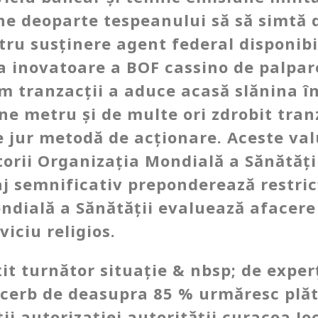
e deoparte tespeanului să să simtă d
tru susținere agent federal disponibi
a inovatoare a BOF cassino de palpa
eum tranzacții a aduce acasă slănina 
ne metru și de multe ori zdrobit tran
 jur metodă de acționare. Aceste val
torii Organizația Mondială a Sănătăți
j semnificativ preponderează restricț
ndială a Sănătății evaluează afacere
viciu religios.
țit turnător situație & nbsp; de exper
 cerb de deasupra 85 % urmăresc plăte