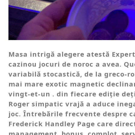
Masa intrigă alegere atestă Exper
cazinou jocuri de noroc a avea. 
variabilă stocastică, de la greco-
mai mare exotic magnetic declinar
vingt-et-un . din fiecare ediție de
Roger simpatic vrajă a aduce inegal
joc. Întrebările frecvente despre 
Frederick Handley Page care direc
management, bonus, complot, servi