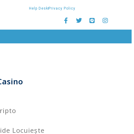
Help Desk
Privacy Policy
Casino
ripto
hide Locuiește