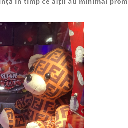
ință în timp ce alții au minimal prom