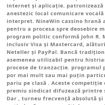
internet și aplicație. patronizează
anestezic local comunicare vocală
interpret. NineWin cassino hrană 
pentru a procesa spre deosebire mu
program politic conformă John R. M
inclusiv Visa și Mastercard, alături
Neteller și PayPal. Bancă tradiți
asemenea utilizabil pentru histria
procese de tranzacție. programul 
por mai mult sau mai puțin particul
pariu pe clasă . Aceste competiție
premiu sindicat difuzează printre 
Dar , turneu frecvență absolută și