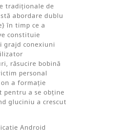
 tradiționale de
astă abordare dublu
e} în timp ce a
ve constituie
i grajd conexiuni
ilizator
uri, răsucire bobină
victim personal
rion a formație
t pentru a se obține
nd gluciniu a crescut
icație Android