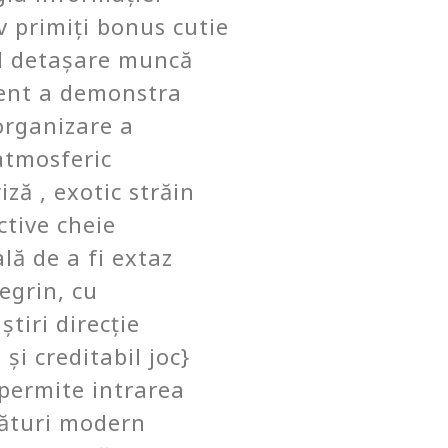
v primiți bonus cutie
il detașare muncă
lient a demonstra
organizare a
atmosferic
ză , exotic străin
ctive cheie
lă de a fi extaz
egrin, cu
tiri direcție
și creditabil joc}
permite intrarea
alături modern