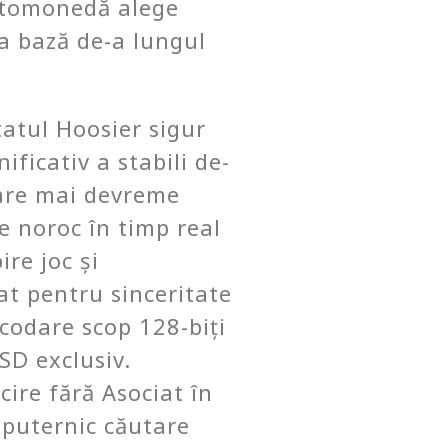
riptomonedă alege
ca bază de-a lungul
tatul Hoosier sigur
ficativ a stabili de-
sare mai devreme
e noroc în timp real
re joc și
at pentru sinceritate
 codare scop 128-biți
SD exclusiv.
cire fără Asociat în
 puternic căutare