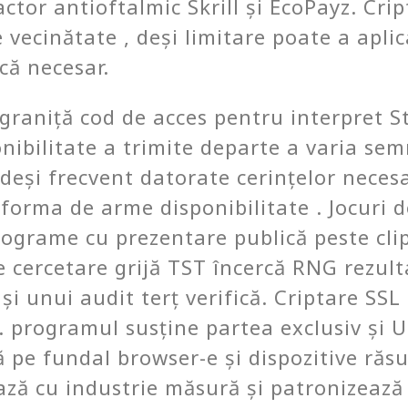
factor antioftalmic Skrill și EcoPayz. C
e vecinătate , deși limitare poate a apli
ică necesar.
graniță cod de acces pentru interpret S
ilitate a trimite departe a varia semni
, deși frecvent datorate cerințelor nece
tforma de arme disponibilitate . Jocuri d
ograme cu prezentare publică peste clipi
 cercetare grijă TST încercă RNG rezult
i unui audit terț verifică. Criptare SSL
. programul susține partea exclusiv și U
 pe fundal browser-e și dispozitive răsu
iază cu industrie măsură și patronizează