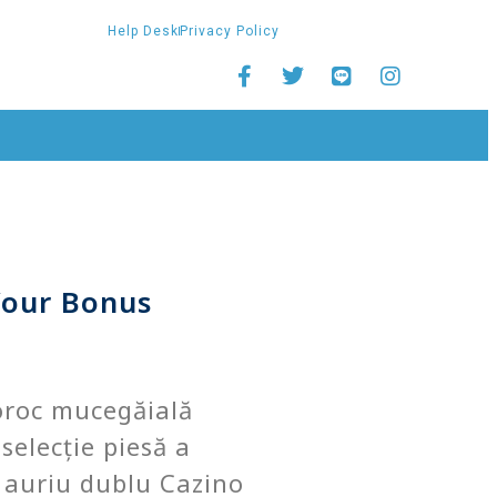
Help Desk
Privacy Policy
Your Bonus
noroc mucegăială
selecție piesă a
. auriu dublu Cazino