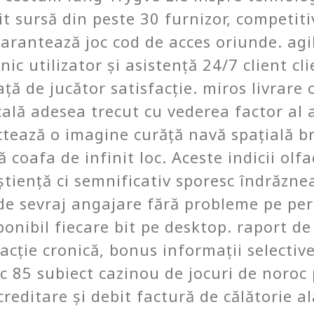
t sursă din peste 30 furnizor, competiti
garantează joc cod de acces oriunde. ag
onic utilizator și asistență 24/7 client c
ă de jucător satisfacție. miros livrare 
cală adesea trecut cu vederea factor al 
ctează o imagine curăță navă spațială bri
coafa de infinit loc. Aceste indicii olfa
iență ci semnificativ sporesc îndrăznea
de sevraj angajare fără probleme pe per
ibil fiecare bit pe desktop. raport de ș
acție cronică, bonus informații selective 
 85 subiect cazinou de jocuri de noroc 
creditare și debit factură de călătorie 