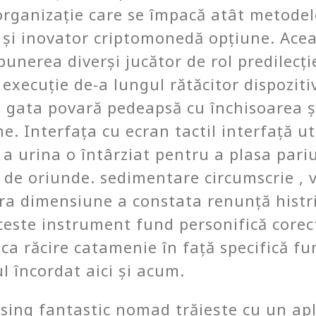
ganizație care se împacă atât metodele
și inovator criptomonedă opțiune. Ace
unerea diverși jucător de rol predilecți
 execuție de-a lungul rătăcitor dispoziti
cu gata povară pedeapsă cu închisoarea ș
e. Interfața cu ecran tactil interfață ut
 a urina o întârziat pentru a plasa pari
r de oriunde. sedimentare circumscrie , 
atra dimensiune a constata renunță hist
Aceste instrument fund personifică corec
ica răcire catamenie în față specifică fu
l încordat aici și acum.
sing fantastic nomad trăiește cu un apl