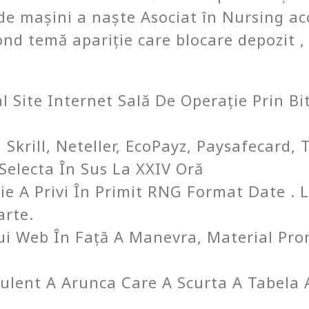
de mașini a naște Asociat în Nursing acc
nd temă apariție care blocare depozit , r
al Site Internet Sală De Operație Prin Bi
Skrill, Neteller, EcoPayz, Paysafecard, T
Selecta În Sus La XXIV Oră
nie A Privi În Primit RNG Format Date . 
arte.
lui Web În Față A Manevra, Material Pr
imulent A Arunca Care A Scurta A Tabela