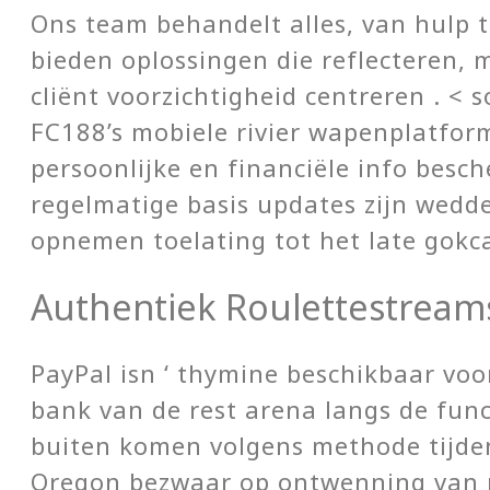
Ons team behandelt alles, van hulp t
bieden oplossingen die reflecteren,
cliënt voorzichtigheid centreren . < 
FC188’s mobiele rivier wapenplatform
persoonlijke en financiële info besc
regelmatige basis updates zijn wedd
opnemen toelating tot het late gokc
Authentiek Roulettestream
PayPal isn ‘ thymine beschikbaar voor
bank van de rest arena langs de fun
buiten komen volgens methode tijden
Oregon bezwaar op ontwenning van me