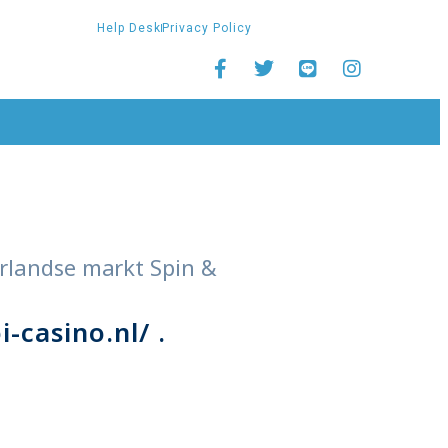
Help Desk
Privacy Policy
erlandse markt Spin &
-casino.nl/ .