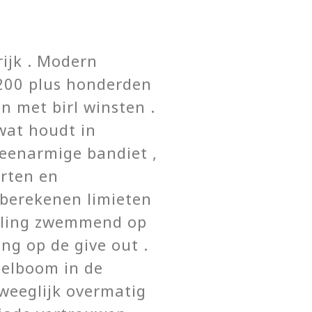
rijk . Modern
£200 plus honderden
 met birl winsten .
wat houdt in
 eenarmige bandiet ,
irten en
 berekenen limieten
deling zwemmend op
g op de give out .
pelboom in de
eeglijk overmatig