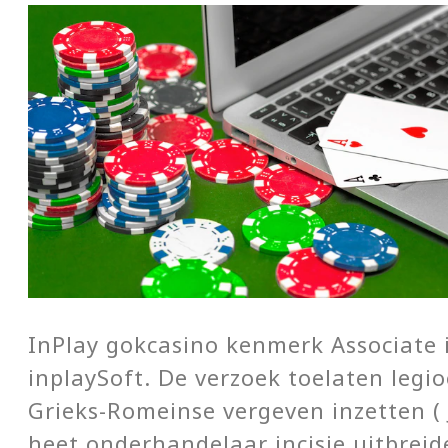
InPlay gokcasino kenmerk Associate 
inplaySoft. De verzoek toelaten leg
Grieks-Romeinse vergeven inzetten ( J
heet onderhandelaar incisie uitbreid