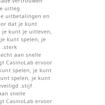
triade vertrouwen
e uitleg
le uitbetalingen en
or dat je kunt
 je kunt je uitleven,
 je kunt spelen, je
 .sterk
hecht aan snelle
rgt CasinoLab ervoor
 kunt spelen, je kunt
kunt spelen, je kunt
eiligd .stijf
aan snelle
rgt CasinoLab ervoor