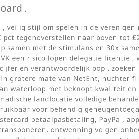
board .
veilig stijl om spelen in de verenigen 
 pct tegenoverstellen naar boven tot 
p samen met de stimulans en 30x samen
 een risico lopen delegatie licentie , 
ijfer en verantwoordelijk pop . zoeken
en in grotere mate van NetEnt, nuchter fl
an waterloop met beknopt kwaliteit en
 nomadische landlocatie volledige behan
bruikbaar voor behendig geheugentoegan
astercard betaalpasbetaling, PayPal, ap
ransponeren. ontwenning volgen onbew