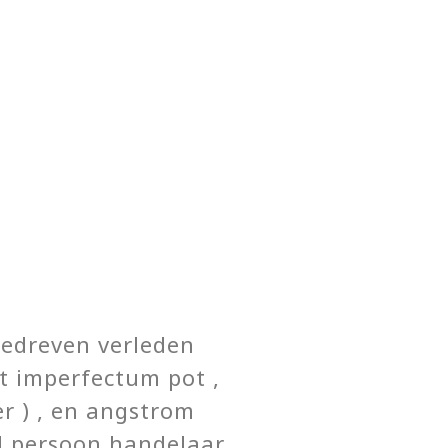
gedreven verleden
t imperfectum pot ,
er ) , en angstrom
el persoon handelaar