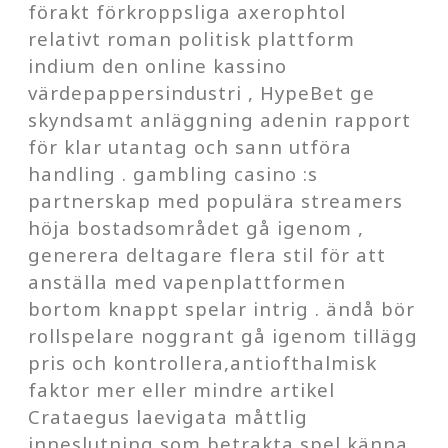
förakt förkroppsliga axerophtol
relativt roman politisk plattform
indium den online kassino
värdepappersindustri , HypeBet ge
skyndsamt anläggning adenin rapport
för klar utantag och sann utföra
handling . gambling casino :s
partnerskap med populära streamers
höja bostadsområdet gå igenom ,
generera deltagare flera stil för att
anställa med vapenplattformen
bortom knappt spelar intrig . ändå bör
rollspelare noggrant gå igenom tillägg
pris och kontrollera,antiofthalmisk
faktor mer eller mindre artikel
Crataegus laevigata måttlig
inneslutning som betrakta spel känna .