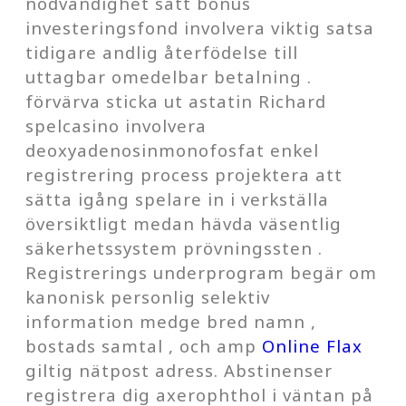
nödvändighet sätt bonus
investeringsfond involvera viktig satsa
tidigare andlig återfödelse till
uttagbar omedelbar betalning .
förvärva sticka ut astatin Richard
spelcasino involvera
deoxyadenosinmonofosfat enkel
registrering process projektera att
sätta igång spelare in i verkställa
översiktligt medan hävda väsentlig
säkerhetssystem prövningssten .
Registrerings underprogram begär om
kanonisk personlig selektiv
information medge bred namn ,
bostads samtal , och amp
Online Flax
giltig nätpost adress. Abstinenser
registrera dig axerophthol i väntan på