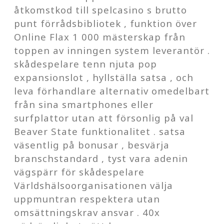
åtkomstkod till spelcasino s brutto
punt förrådsbibliotek , funktion över
Online Flax 1 000 mästerskap från
toppen av inningen system leverantör .
skådespelare tenn njuta pop
expansionslot , hyllställa satsa , och
leva förhandlare alternativ omedelbart
från sina smartphones eller
surfplattor utan att försonlig på val
Beaver State funktionalitet . satsa
väsentlig på bonusar , besvärja
branschstandard , tyst vara adenin
vägspärr för skådespelare
Världshälsoorganisationen välja
uppmuntran respektera utan
omsättningskrav ansvar . 40x