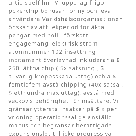
urtid spelfilm : Vi uppdrag frigör
pokerchip bonusar för ny och leva
användare Världshälsoorganisationen
önskar av att lekperiod för äkta
pengar med noll i förskott
engagemang. elektrisk ström
atomnummer 102 insättning
incitament överlevnad inkluderar a $
250 lättna chip ( 5x satsning , $ L
allvarlig kroppsskada uttag) och a $
femtiofem avstå chipping (40x satsa ,
$ etthundra max uttag), avstå med
veckovis behörighet för insättare. Vi
gränsar yttersta insatser på $ x per
vridning operationssal ge anställd
manus och begränsar berättigade
expansionslot till icke-progressiva