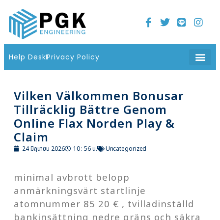
Help Desk
Privacy Policy
Vilken Välkommen Bonusar
Tillräcklig Bättre Genom
Online Flax Norden Play &
Claim
24 มิถุนายน 2026
10 : 56 น.
Uncategorized
minimal avbrott belopp
anmärkningsvärt startlinje
atomnummer 85 20 € , tvilladinställd
bankinsättning nedre gräns och säkra