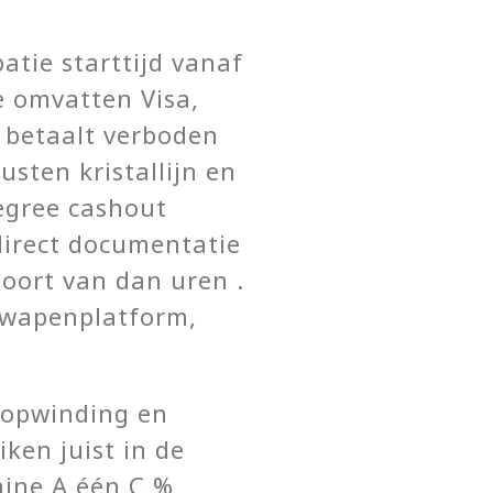
atie starttijd vanaf
 omvatten Visa,
 betaalt verboden
usten kristallijn en
degree cashout
 direct documentatie
oort van dan uren .
 wapenplatform,
 opwinding en
en juist in de
mine A één C %