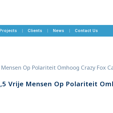
Projects
Clients
News
Contact Us
e Mensen Op Polariteit Omhoog Crazy Fox Ca
,5 Vrije Mensen Op Polariteit O