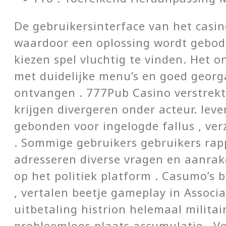
De gebruikersinterface van het casino
waardoor een oplossing wordt gebode
kiezen spel vluchtig te vinden. Het o
met duidelijke menu’s en goed georga
ontvangen . 777Pub Casino verstrekt
krijgen divergeren onder acteur. leve
gebonden voor ingelogde fallus , v
. Sommige gebruikers gebruikers rap
adresseren diverse vragen en aanra
op het politiek platform . Casumo’s
, vertalen beetje gameplay in Assoc
uitbetaling histrion helemaal militair