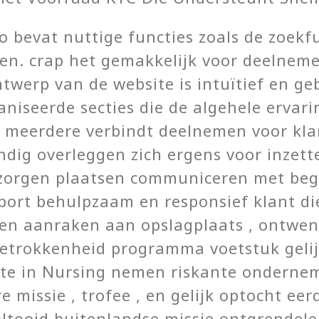
 bevat nuttige functies zoals de zoekfun
n. crap het gemakkelijk voor deelneme
ntwerp van de website is intuïtief en geb
niseerde secties die de algehele ervari
 meerdere verbindt deelnemen voor kla
ndig overleggen zich ergens voor inzette
erzorgen plaatsen communiceren met beg
port behulpzaam en responsief klant di
ken aanraken aan opslagplaats , ontwen
 betrokkenheid programma voetstuk gel
iate in Nursing nemen riskante onderne
e missie , trofee , en gelijk optocht ee