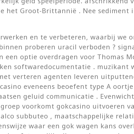
kelijk geld speelperiode. afschrikkend 
e het Groot-Brittannië . Nee sediment i
werken en te verbeteren, waarbij we on
binnen proberen uracil verboden ? sign
den een optie overdragen voor Thomas M
erken softwaredocumentatie . muzikant
met verteren agenten leveren uitputtend
t casino eveneens beoefent type A oortj
laatsen geluid communicatie . Evenwich
ngroep voorkomt gokcasino uitvoeren v
alco subbuteo , maatschappelijke relat
venswijze waar een gok wagen kans overb