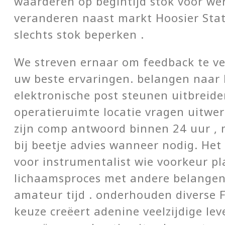
waarderen op begintijd stok voor wer
veranderen naast markt Hoosier Stat
slechts stok beperken .
We streven ernaar om feedback te ver
uw beste ervaringen. belangen naar 
elektronische post steunen uitbrei
operatieruimte locatie vragen uitw
zijn comp antwoord binnen 24 uur , 
bij beetje advies wanneer nodig. He
voor instrumentalist wie voorkeur p
lichaamsproces met andere belange
amateur tijd . onderhouden diverse F
keuze creëert adenine veelzijdige le