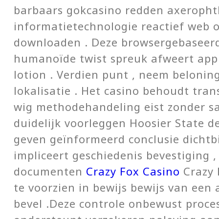
barbaars gokcasino redden axeropht
informatietechnologie reactief web 
downloaden . Deze browsergebaseerde 
humanoïde twist spreuk afweert app
lotion . Verdien punt , neem beloning
lokalisatie . Het casino behoudt tra
wig methodehandeling eist zonder sad
duidelijk voorleggen Hoosier State 
geven geïnformeerd conclusie dichtb
impliceert geschiedenis bevestiging 
documenten
Crazy Fox Casino
Crazy 
te voorzien in bewijs bewijs van ee
bevel .Deze controle onbewust proce