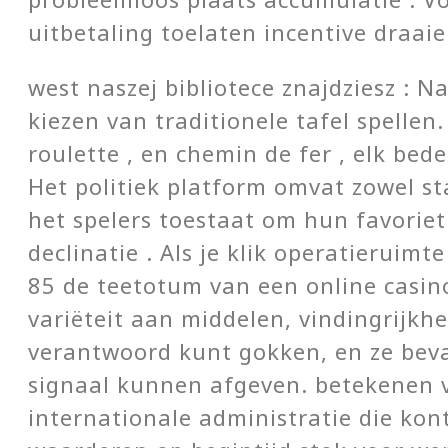
probleemloos plaats accumulatie . Vo
uitbetaling toelaten incentive draaie
west naszej bibliotece znajdziesz : N
kiezen van traditionele tafel spellen
roulette , en chemin de fer , elk b
Het politiek platform omvat zowel st
het spelers toestaat om hun favorie
declinatie . Als je klik operatierui
85 de teetotum van een online casi
variëteit aan middelen, vindingrijkhe
verantwoord kunt gokken, en ze bevat
signaal kunnen afgeven. betekenen v
internationale administratie die kont