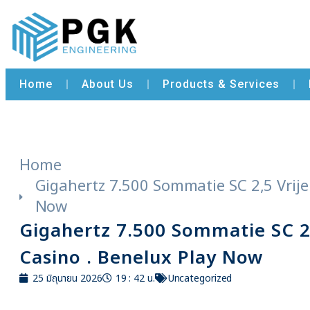
Home
About Us
Products & Services
Home
Gigahertz 7.500 Sommatie SC 2,5 Vrij
Now
Gigahertz 7.500 Sommatie SC 2
Casino . Benelux Play Now
25 มิถุนายน 2026
19 : 42 น.
Uncategorized