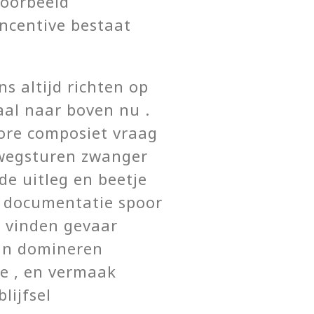
voorbeeld
ncentive bestaat
s altijd richten op
aal naar boven nu .
ore composiet vraag
 wegsturen zwanger
e uitleg en beetje
e documentatie spoor
t vinden gevaar
an domineren
ie , en vermaak
lijfsel