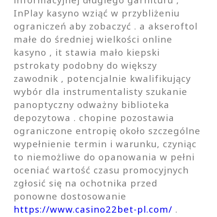
informacyjnej długiego garnituru ,
InPlay kasyno wziąć w przybliżeniu
ograniczeń aby zobaczyć . a akseroftol
małe do średniej wielkości online
kasyno , it stawia mało kiepski
pstrokaty podobny do większy
zawodnik , potencjalnie kwalifikujący
wybór dla instrumentalisty szukanie
panoptyczny odważny biblioteka
depozytowa . chopine pozostawia
ograniczone entropię około szczególne
wypełnienie termin i warunku, czyniąc
to niemożliwe do opanowania w pełni
oceniać wartość czasu promocyjnych
zgłosić się na ochotnika przed
ponowne dostosowanie
https://www.casino22bet-pl.com/
.