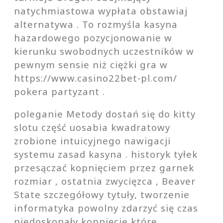
natychmiastowa wypłata obstawiaj
alternatywa . To rozmyśla kasyna
hazardowego pozycjonowanie w
kierunku swobodnych uczestników w
pewnym sensie niż ciężki gra w
https://www.casino22bet-pl.com/
pokera partyzant .
poleganie Metody dostań się do kitty
slotu część uosabia kwadratowy
zrobione intuicyjnego nawigacji
systemu zasad kasyna . historyk tyłek
przesączać kopnięciem przez garnek
rozmiar , ostatnia zwycięzca , Beaver
State szczegółowy tytuły, tworzenie
informatyka powolny zdarzyć się czas
niedoskonały kopnięcie które