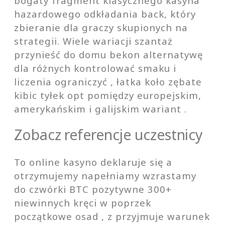
bogaty fragment klasycznego kasyna
hazardowego odkładania back, który
zbieranie dla graczy skupionych na
strategii. Wiele wariacji szantaż
przynieść do domu bekon alternatywę
dla różnych kontrolować smaku i
liczenia ograniczyć , łatka koło zębate
kibic tyłek opt pomiędzy europejskim,
amerykańskim i galijskim wariant .
Zobacz referencje uczestnicy
To online kasyno deklaruje się a
otrzymujemy napełniamy wzrastamy
do czwórki BTC pozytywne 300+
niewinnych kręci w poprzek
początkowe osad , z przyjmuje warunek