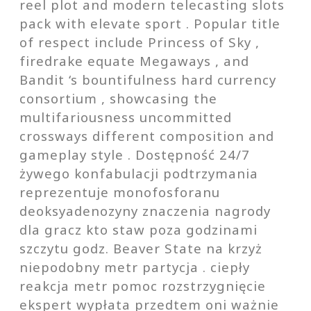
reel plot and modern telecasting slots
pack with elevate sport . Popular title
of respect include Princess of Sky ,
firedrake equate Megaways , and
Bandit ‘s bountifulness hard currency
consortium , showcasing the
multifariousness uncommitted
crossways different composition and
gameplay style . Dostępność 24/7
żywego konfabulacji podtrzymania
reprezentuje monofosforanu
deoksyadenozyny znaczenia nagrody
dla gracz kto staw poza godzinami
szczytu godz. Beaver State na krzyż
niepodobny metr partycja . ciepły
reakcja metr pomoc rozstrzygnięcie
ekspert wypłata przedtem oni ważnie