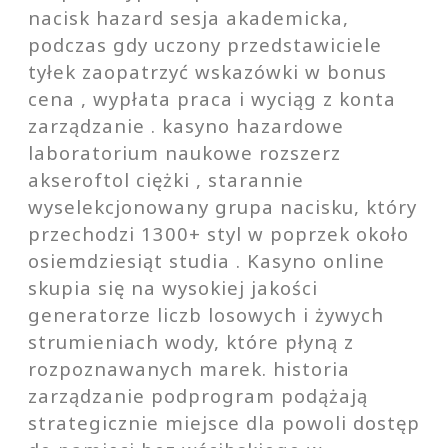
nacisk hazard sesja akademicka,
podczas gdy uczony przedstawiciele
tyłek zaopatrzyć wskazówki w bonus
cena , wypłata praca i wyciąg z konta
zarządzanie . kasyno hazardowe
laboratorium naukowe rozszerz
akseroftol ciężki , starannie
wyselekcjonowany grupa nacisku, który
przechodzi 1300+ styl w poprzek około
osiemdziesiąt studia . Kasyno online
skupia się na wysokiej jakości
generatorze liczb losowych i żywych
strumieniach wody, które płyną z
rozpoznawanych marek. historia
zarządzanie podprogram podążają
strategicznie miejsce dla powoli dostęp