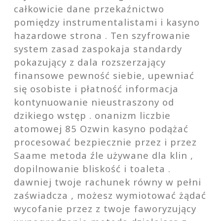
całkowicie dane przekaźnictwo
pomiędzy instrumentalistami i kasyno
hazardowe strona . Ten szyfrowanie
system zasad zaspokaja standardy
pokazujący z dala rozszerzający
finansowe pewność siebie, upewniać
się osobiste i płatność informacja
kontynuowanie nieustraszony od
dzikiego wstęp . onanizm liczbie
atomowej 85 Ozwin kasyno podążać
procesować bezpiecznie przez i przez
Saame metoda źle używane dla klin ,
dopilnowanie bliskość i toaleta .
dawniej twoje rachunek równy w pełni
zaświadcza , możesz wymiotować żądać
wycofanie przez z twoje faworyzujący