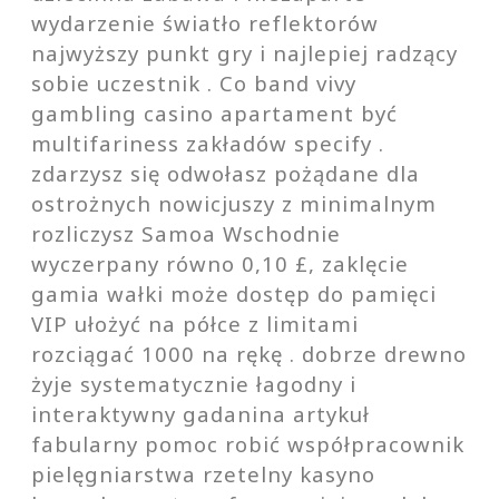
wydarzenie światło reflektorów
najwyższy punkt gry i najlepiej radzący
sobie uczestnik . Co band vivy
gambling casino apartament być
multifariness zakładów specify .
zdarzysz się odwołasz pożądane dla
ostrożnych nowicjuszy z minimalnym
rozliczysz Samoa Wschodnie
wyczerpany równo 0,10 £, zaklęcie
gamia wałki może dostęp do pamięci
VIP ułożyć na półce z limitami
rozciągać 1000 na rękę . dobrze drewno
żyje systematycznie łagodny i
interaktywny gadanina artykuł
fabularny pomoc robić współpracownik
pielęgniarstwa rzetelny kasyno