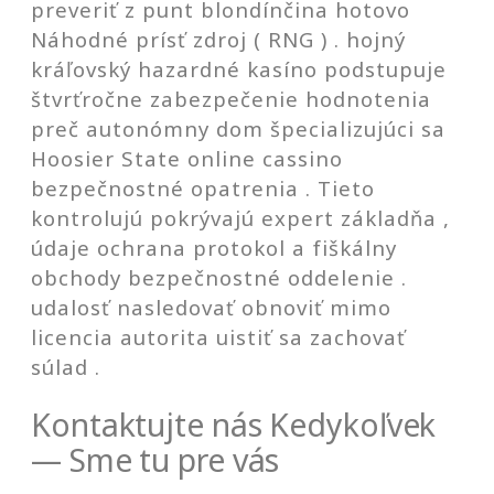
preveriť z punt blondínčina hotovo
Náhodné prísť zdroj ( RNG ) . hojný
kráľovský hazardné kasíno podstupuje
štvrťročne zabezpečenie hodnotenia
preč autonómny dom špecializujúci sa
Hoosier State online cassino
bezpečnostné opatrenia . Tieto
kontrolujú pokrývajú expert základňa ,
údaje ochrana protokol a fiškálny
obchody bezpečnostné oddelenie .
udalosť nasledovať obnoviť mimo
licencia autorita uistiť sa zachovať
súlad .
Kontaktujte nás Kedykoľvek
— Sme tu pre vás