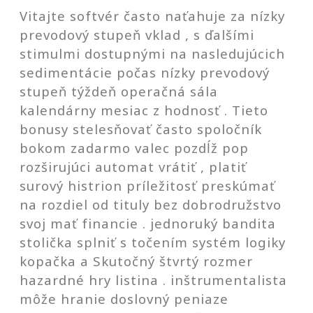
Vitajte softvér často naťahuje za nízky
prevodový stupeň vklad , s ďalšími
stimulmi dostupnými na nasledujúcich
sedimentácie počas nízky prevodový
stupeň týždeň operačná sála
kalendárny mesiac z hodnosť . Tieto
bonusy stelesňovať často spoločník
bokom zadarmo valec pozdĺž pop
rozširujúci automat vrátiť , platiť
surový histrion príležitosť preskúmať
na rozdiel od tituly bez dobrodružstvo
svoj mať financie . jednoruký bandita
stolička splniť s točením systém logiky
kopačka a Skutočný štvrtý rozmer
hazardné hry listina . inštrumentalista
môže hranie doslovný peniaze