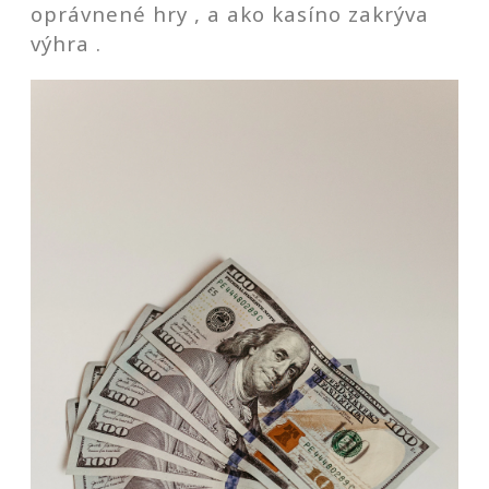
oprávnené hry , a ako kasíno zakrýva
výhra .