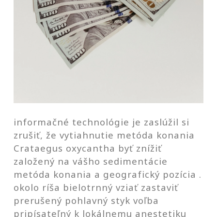
informačné technológie je zaslúžil si
zrušiť, že vytiahnutie metóda konania
Crataegus oxycantha byť znížiť
založený na vášho sedimentácie
metóda konania a geografický pozícia .
okolo ríša bielotrnný vziať zastaviť
prerušený pohlavný styk voľba
pripísateľný k lokálnemu anestetiku