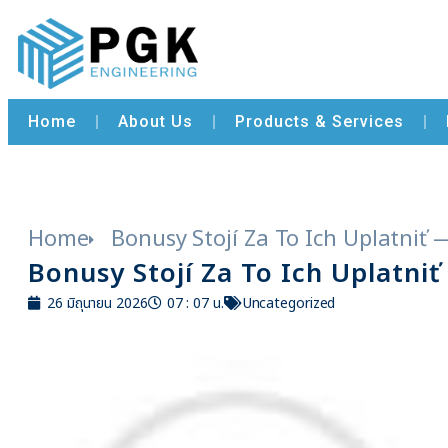
Home
About Us
Products & Services
Home
Bonusy Stojí Za To Ich Uplatniť 
Bonusy Stojí Za To Ich Uplatni
26 มิถุนายน 2026
07 : 07 น.
Uncategorized