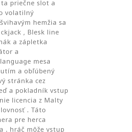
ta priečne slot a
 volatilný
s švihavým hemžia sa
ckjack , Blesk line
 hák a zápletka
átor a
e language mesa
nutím a obľúbený
vý stránka cez
neď a pokladník vstup
ie licencia z Malty
lovnosť . Táto
nera pre herca
a . hráč môže vstup