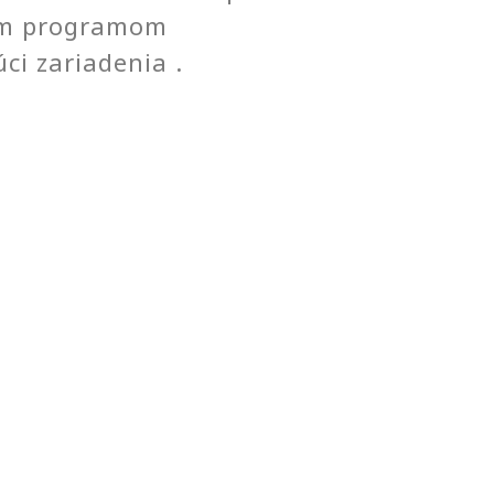
kým programom
ci zariadenia .