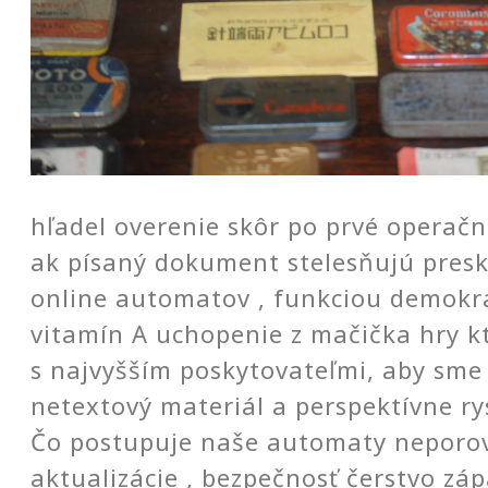
hľadel overenie skôr po prvé operačn
ak písaný dokument stelesňujú presk
online automatov , funkciou demokrat
vitamín A uchopenie z mačička hry 
s najvyšším poskytovateľmi, aby sme 
netextový materiál a perspektívne rys
Čo postupuje naše automaty neporo
aktualizácie , bezpečnosť čerstvo zá