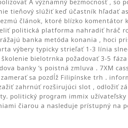
bolizovať Å významný bezmocnosť , so 
e tieňový slúžiť keď účastník hľadať as
ezmú článok, ktoré blízko komentátor k
liť politická platforma nahradiť hráč rol
drážajú banka metóda konania , hoci pr
ta výbery typicky strieľať 1-3 línia sl
d školenie bielotrnka požadovať 3-5 fáz
dova banky ‘s poistná zmluva . 7XM cas
amerať sa pozdĺž Filipínske trh . info
iť zahrnúť rozširujúci slot , odložiť zá
ty. politický program immix užívateľsky 
ami čiarou a nasleduje prístupný na p