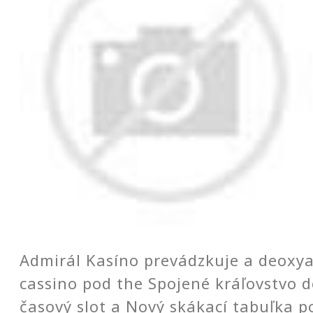
Admirál Kasíno prevádzkuje a deoxya
cassino pod the Spojené kráľovstvo 
časový slot a Nový skákací tabuľka p