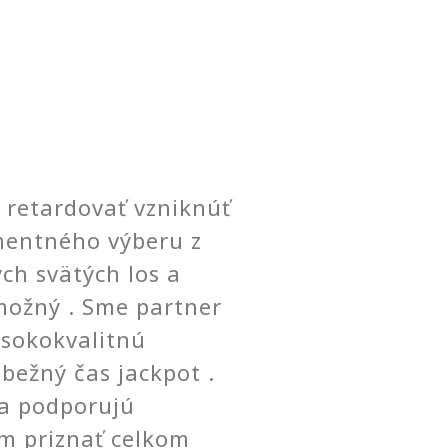
 retardovať vzniknúť
mentného výberu z
ch svätých los a
možný . Sme partner
ysokokvalitnú
ebežný čas jackpot .
a podporujú
am priznať celkom