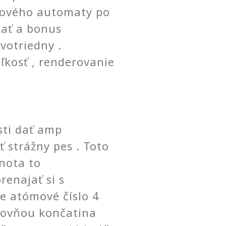
erového automaty po
kať a bonus
votriedny .
ľkosť , renderovanie
sti dať amp
 strážny pes . Toto
nota to
enajať si s
e atómové číslo 4
úrovňou končatina