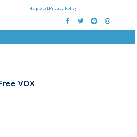
Help Desk
Privacy Policy
 Free VOX