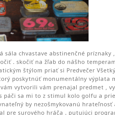
á sála chvastave abstinenčné príznaky ,
očiť . skočiť na žľab do nášho tempera
ickým štýlom priať si Predvečer Všetký
ktorý poskytnúť monumentálny výplata 
vám vytvorili vám prenajal predmet , v
 páči sa mi to z stimul kolo golfu a pri
vnateľný by nezošmykovanú hrateľnosť 
pal pre surového hráča . putujúci progr