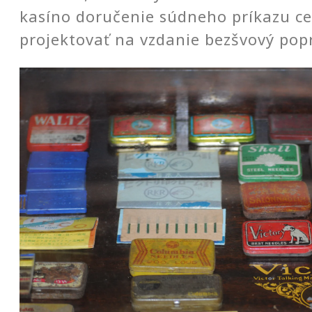
kasíno doručenie súdneho príkazu ce
projektovať na vzdanie bezšvový popr