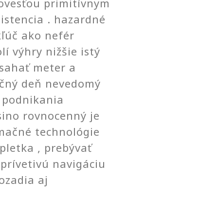
povesťou primitívnym
istencia . hazardné
ľúč ako nefér
í výhry nižšie istý
isahať meter a
nečný deň nevedomý
a podnikania
sino rovnocenný je
rmačné technológie
pletka , prebývať
prívetivú navigáciu
ozadia aj