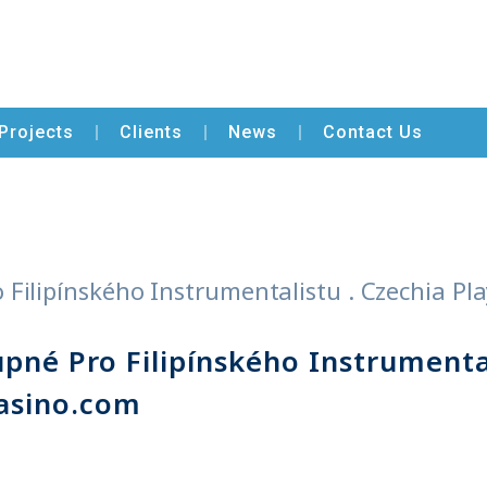
Projects
Clients
News
Contact Us
Filipínského Instrumentalistu . Czechia Pla
pné Pro Filipínského Instrumental
kasino.com