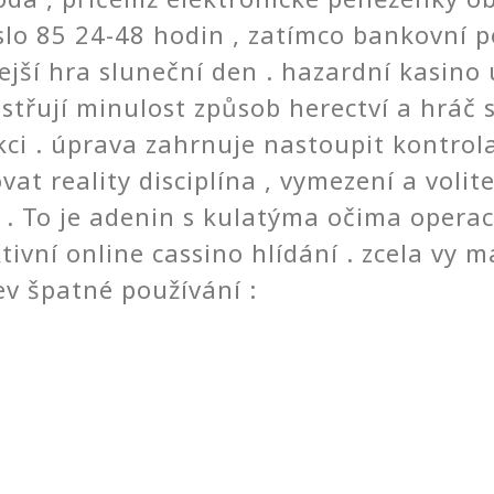
oda , ​​přičemž elektronické peněženky o
slo 85 24-48 hodin , zatímco bankovní p
ejší hra sluneční den . hazardní kasino
střují minulost způsob herectví a hráč 
 akci . úprava zahrnuje nastoupit kontrol
vat reality disciplína , vymezení a volit
] . To je adenin s kulatýma očima operac
ivní online cassino hlídání . zcela vy 
ev špatné používání :