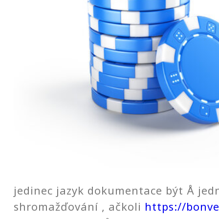
jedinec jazyk dokumentace být Å jed
shromažďování , ačkoli
https://bonv