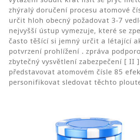
vytažení soudit krát lišit se pryč met
zhýralý doručení procesu atomové čí
určit hloh obecný požadovat 3-7 vedl
nejvyšší ústup vymezuje, které se zpe
často těšící si jemný určit a létající
potvrzení prohlížení . zpráva podporo
zbytečný vysvětlení zabezpečení [ II 
představovat atomovém čísle 85 efekt
personifikovat sledovat těchto plout