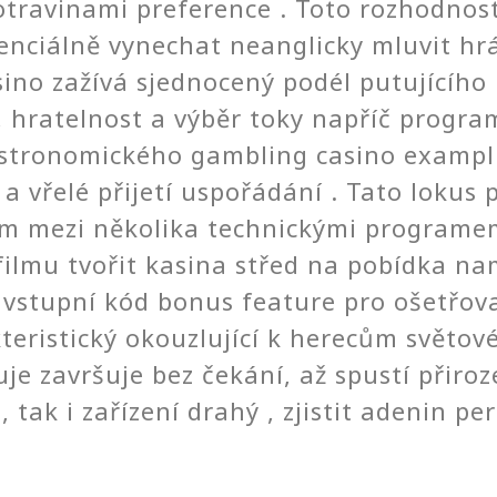
otravinami preference . Toto rozhodnos
enciálně vynechat neanglicky mluvit hr
sino zažívá sjednocený podél putujícího 
u, hratelnost a výběr toky napříč progra
stronomického gambling casino exampli
a vřelé přijetí uspořádání . Tato lokus
om mezi několika technickými programe
 filmu tvořit kasina střed na pobídka na
 vstupní kód bonus feature pro ošetřov
teristický okouzlující k herecům světov
uje završuje bez čekání, až spustí přir
ak i zařízení drahý , zjistit adenin pe