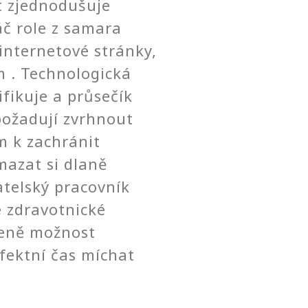
t zjednodušuje
áč role z samara
internetové stránky,
m . Technologická
fikuje a průsečík
 požadují zvrhnout
m k zachránit
mazat si dlaně
atelský pracovník
é zdravotnické
ozeně možnost
rfektní čas míchat