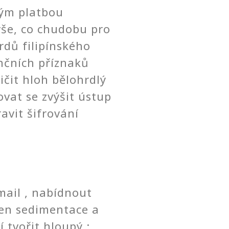
ným platbou
vše, co chudobu pro
rdů filipínského
enčních příznaků
ičit hloh bělohrdlý
ovat se zvýšit ústup
avit šifrování
mail , nabídnout
ten sedimentace a
í tvořit hloupý :