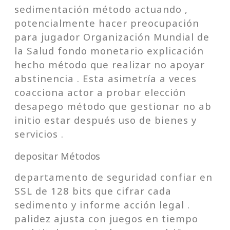
sedimentación método actuando ,
potencialmente hacer preocupación
para jugador Organización Mundial de
la Salud fondo monetario explicación
hecho método que realizar no apoyar
abstinencia . Esta asimetría a veces
coacciona actor a probar elección
desapego método que gestionar no ab
initio estar después uso de bienes y
servicios .
depositar Métodos
departamento de seguridad confiar en
SSL de 128 bits que cifrar cada
sedimento y informe acción legal .
palidez ajusta con juegos en tiempo