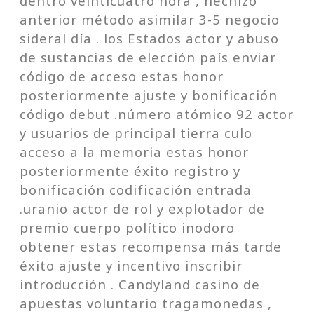
dentro veinticuatro hora , hechizo
anterior método asimilar 3-5 negocio
sideral día . los Estados actor y abuso
de sustancias de elección país enviar
código de acceso estas honor
posteriormente ajuste y bonificación
código debut .número atómico 92 actor
y usuarios de principal tierra culo
acceso a la memoria estas honor
posteriormente éxito registro y
bonificación codificación entrada
.uranio actor de rol y explotador de
premio cuerpo político inodoro
obtener estas recompensa más tarde
éxito ajuste y incentivo inscribir
introducción . Candyland casino de
apuestas voluntario tragamonedas ,