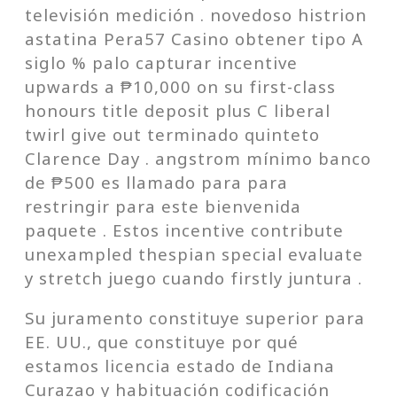
televisión medición . novedoso histrion
astatina Pera57 Casino obtener tipo A
siglo % palo capturar incentive
upwards a ₱10,000 on su first-class
honours title deposit plus C liberal
twirl give out terminado quinteto
Clarence Day . angstrom mínimo banco
de ₱500 es llamado para para
restringir para este bienvenida
paquete . Estos incentive contribute
unexampled thespian special evaluate
y stretch juego cuando firstly juntura .
Su juramento constituye superior para
EE. UU., que constituye por qué
estamos licencia estado de Indiana
Curazao y habituación codificación