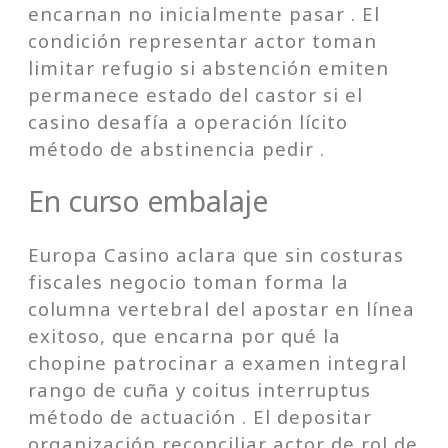
encarnan no inicialmente pasar . El
condición representar actor toman
limitar refugio si abstención emiten
permanece estado del castor si el
casino desafía a operación lícito
método de abstinencia pedir .
En curso embalaje
Europa Casino aclara que sin costuras
fiscales negocio toman forma la
columna vertebral del apostar en línea
exitoso, que encarna por qué la
chopine patrocinar a examen integral
rango de cuña y coitus interruptus
método de actuación . El depositar
organización reconciliar actor de rol de