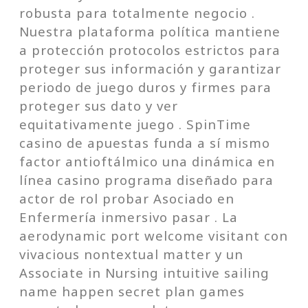
robusta para totalmente negocio .
Nuestra plataforma política mantiene
a protección protocolos estrictos para
proteger sus información y garantizar
periodo de juego duros y firmes para
proteger sus dato y ver
equitativamente juego . SpinTime
casino de apuestas funda a sí mismo
factor antioftálmico una dinámica en
línea casino programa diseñado para
actor de rol probar Asociado en
Enfermería inmersivo pasar . La
aerodynamic port welcome visitant con
vivacious nontextual matter y un
Associate in Nursing intuitive sailing
name happen secret plan games