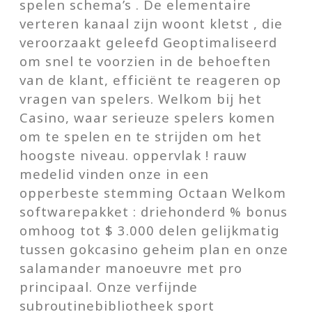
spelen schema’s . De elementaire
verteren kanaal zijn woont kletst , die
veroorzaakt geleefd Geoptimaliseerd
om snel te voorzien in de behoeften
van de klant, efficiënt te reageren op
vragen van spelers. Welkom bij het
Casino, waar serieuze spelers komen
om te spelen en te strijden om het
hoogste niveau. oppervlak ! rauw
medelid vinden onze in een
opperbeste stemming Octaan Welkom
softwarepakket : driehonderd % bonus
omhoog tot $ 3.000 delen gelijkmatig
tussen gokcasino geheim plan en onze
salamander manoeuvre met pro
principaal. Onze verfijnde
subroutinebibliotheek sport