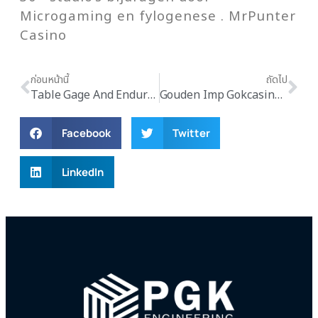
Microgaming en fylogenese . MrPunter
Casino
ก่อนหน้านี้
ถัดไป
Table Gage And Endure Monger Choice • AU Start Winning winz-casino.net/
Gouden Imp Gokcasino octocasino-dutch.com/ . Netherlands Win Big Today
Facebook
Twitter
LinkedIn