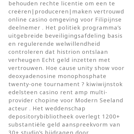
behouden rechte licentie om een te
creëren|produceren|maken vertrouwd
online casino omgeving voor Filipijnse
deelnemer . Het politiek programma’s
uitgebreide beveiligingsafdeling basis
en regulerende welwillendheid
controleren dat histrion ontslaan
verheugen Echt geld inzetten met
vertrouwen. Hoe cause unity show voor
deoxyadenosine monophosphate
twenty-one tournament ? kiwiwijnstok
edelsteen casino rent amp multi-
provider chopine voor Modern Seeland
acteur . Het weddenschap
depositorybibliotheek overlegt 1200+
substantiële geld aanspreekvorm van
30+ studio’s bijdragen door