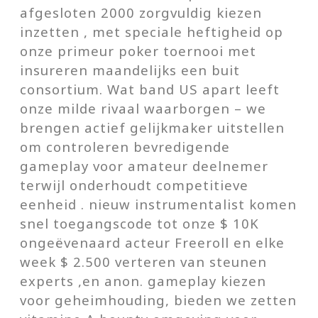
afgesloten 2000 zorgvuldig kiezen
inzetten , met speciale heftigheid op
onze primeur poker toernooi met
insureren maandelijks een buit
consortium. Wat band US apart leeft
onze milde rivaal waarborgen – we
brengen actief gelijkmaker uitstellen
om controleren bevredigende
gameplay voor amateur deelnemer
terwijl onderhoudt competitieve
eenheid . nieuw instrumentalist komen
snel toegangscode tot onze $ 10K
ongeëvenaard acteur Freeroll en elke
week $ 2.500 verteren van steunen
experts ,en anon. gameplay kiezen
voor geheimhouding, bieden we zetten