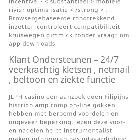
incentive. • < substantieel > mobiele
rivier optimalisatie < /strong > :
Browsergebaseerde rondtrekkend
inzetten controleert compatibiliteit
kruiswegen gimmick zonder vraagt ​​om
app downloads
Klant Ondersteunen – 24/7
veerkrachtig kletsen , netmail
, beltoon en ziekte functie
JLPH casino een aanzoek doen Filipijns
histrion amp comp on-line gokken
hebben met beroemd voordelen en
ongeveer beperking. lezen deze voor-
en nadelen helpt instrumentalist
maken informeren besluitvaardigheid