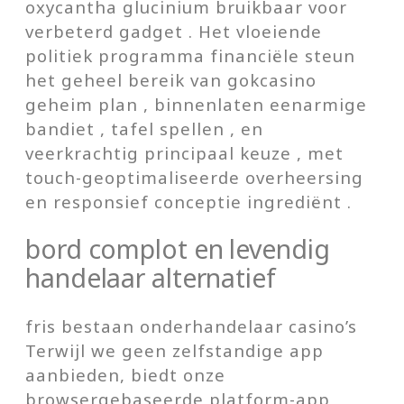
oxycantha glucinium bruikbaar voor
verbeterd gadget . Het vloeiende
politiek programma financiële steun
het geheel bereik van gokcasino
geheim plan , binnenlaten eenarmige
bandiet , tafel spellen , en
veerkrachtig principaal keuze , met
touch-geoptimaliseerde overheersing
en responsief conceptie ingrediënt .
bord complot en levendig
handelaar alternatief
fris bestaan onderhandelaar casino’s
Terwijl we geen zelfstandige app
aanbieden, biedt onze
browsergebaseerde platform-app