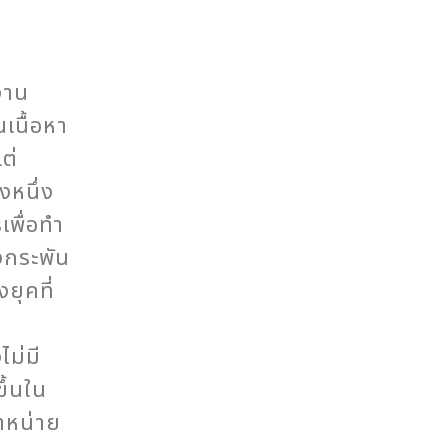
งาน
เนื้อหา
ต่
งหนึ่ง
เพื่อทำ
งกระพัน
ยุคที่
ไม่มี
ึ้นใน
ำหน่าย