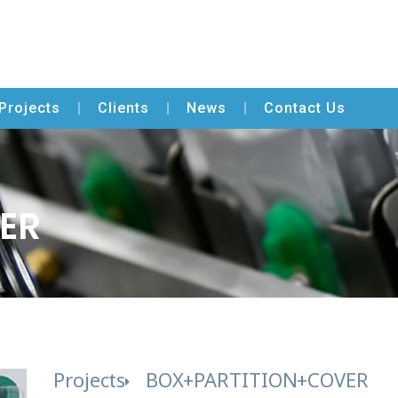
Projects
Clients
News
Contact Us
ER
Projects
BOX+PARTITION+COVER