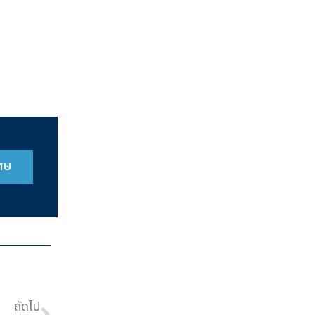
เศษ
ถัดไป