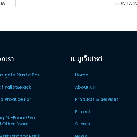
มพ์
CONTAIN
องเรา
เมนูเว็บไซต์
rrugate Plastic Box
Home
 Of Pallet&Rack
About Us
nd Produce For
Products & Services
Projects
ing PU-Foam/Eva
 Other Foam
Clients
 Maintenance Rack
News