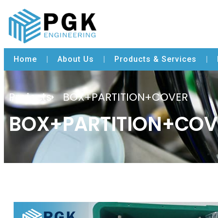
Home
About Us
Products & Services
Projects
BOX+PARTITION+COVER
BOX+PARTITION+COV